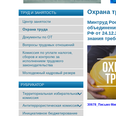
Охрана т
ТРУД И ЗАНЯТОСТЬ
Центр занятости
Минтруд Ро
объединения
Охрана труда
РФ от 24.12
Документы по ОТ
знания треб
Вопросы трудовых отношений
Комиссия по уплате налогов,
сборов и контролю за
исполнением трудового
законодательства
Молодежный кадровый резерв
РУБРИКАТОР
Территориальная избирательная
комиссия
30678_Письмо Мин
Антитеррористическая комиссия
Инициативное бюджетирование