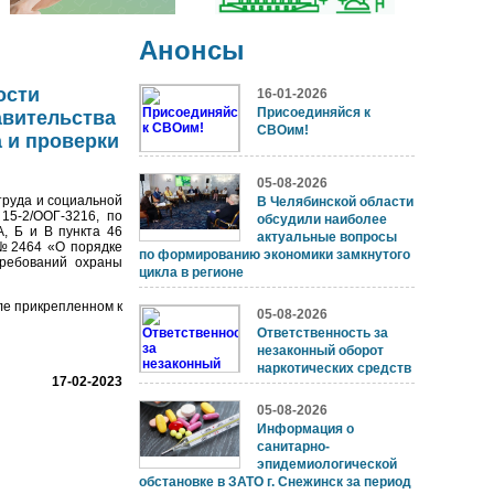
Анонсы
ости
16-01-2026
Присоединяйся к
авительства
СВОим!
а и проверки
05-08-2026
руда и социальной
В Челябинской области
15-2/ООГ-3216, по
обсудили наиболее
, Б и В пункта 46
актуальные вопросы
 №2464 «О порядке
по формированию экономики замкнутого
требований охраны
цикла в регионе
 прикрепленном к
05-08-2026
Ответственность за
незаконный оборот
наркотических средств
17-02-2023
05-08-2026
Информация о
санитарно-
эпидемиологической
обстановке в ЗАТО г. Снежинск за период