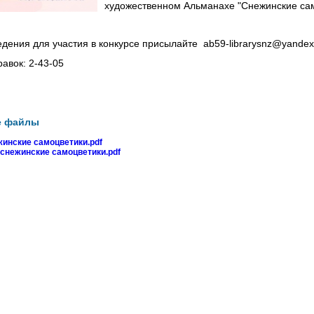
художественном Альманахе "Снежинские сам
едения для участия в конкурсе присылайте ab59-librarysnz@yandex
авок: 2-43-05
е файлы
жинские самоцветики.pdf
снежинские самоцветики.pdf