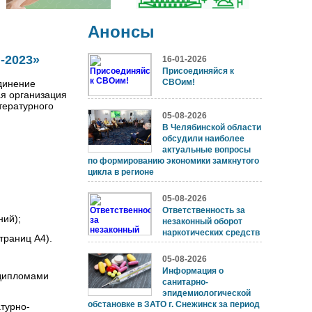
Анонсы
-2023»
16-01-2026
Присоединяйся к
СВОим!
динение
я организация
ературного
05-08-2026
В Челябинской области
обсудили наиболее
актуальные вопросы
по формированию экономики замкнутого
цикла в регионе
05-08-2026
Ответственность за
ний);
незаконный оборот
наркотических средств
страниц А4).
05-08-2026
Информация о
 дипломами
санитарно-
эпидемиологической
обстановке в ЗАТО г. Снежинск за период
турно-