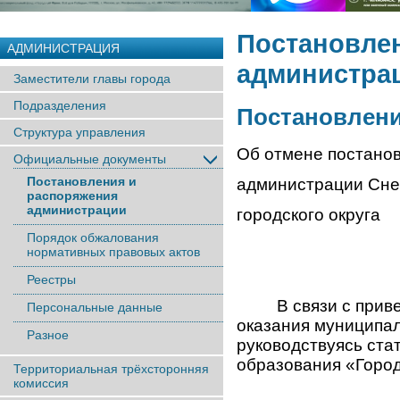
Постановле
АДМИНИСТРАЦИЯ
администра
Заместители главы города
Подразделения
Постановление
Структура управления
Об отмене постано
Официальные документы
Постановления и
администрации Сне
распоряжения
администрации
городского округа
Порядок обжалования
нормативных правовых актов
Реестры
В связи с привед
Персональные данные
оказания муниципал
Разное
руководствуясь ста
образования «Горо
Территориальная трёхсторонняя
комиссия