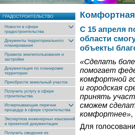
Комфортная 
ГРАДОСТРОИТЕЛЬСТВО
Новости в сфере
С 15 апреля п
градостроительства
области смог
Документы территориального
планирования
объекты благ
Правила землепользования и
застройки
«Сделать боле
Документация по планировке
помогает фед
территории
комфортной го
Приобрести земельный участок
и городская с
Получить услугу в сфере
принять участ
строительства
сможем сделат
Исчерпывающие перечни
процедур в сфере строительства
комфортнее»
,
Экспертиза инженерных изысканий
и проектной документации
Для голосован
Получить сведения из