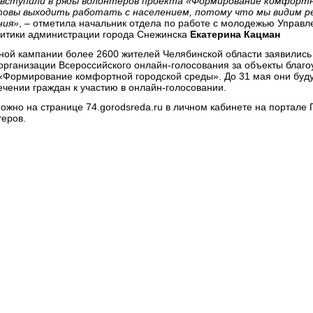
 вступили в ряды волонтеров проекта «Формирование комфортн
товы выходить работать с населением, потому что мы видим 
ния»
, – отметила начальник отдела по работе с молодежью Управл
итики администрации города Снежинска
Екатерина Кацман
ной кампании более 2600 жителей Челябинской области заявились 
организации Всероссийского онлайн-голосования за объекты благо
«Формирование комфортной городской среды». До 31 мая они буду
чении граждан к участию в онлайн-голосовании.
ожно на странице 74.gorodsreda.ru в личном кабинете на портале Г
еров.