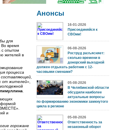
Анонсы
16-01-2026
Присоединяйся к
СВОим!
обы для
. Во время
06-08-2026
 с опытом
Роструд разъясняет:
ию жителей в
сколько времени в
донорский выходной
должен отдыхать работник с 12-
рмирование
часовыми сменами?
ия процесса
 составляющей,
к от жителей»
,
05-08-2026
 молодежной
В Челябинской области
алимуллина
.
обсудили наиболее
актуальные вопросы
чающих
по формированию экономики замкнутого
атформой
цикла в регионе
ЫВМЕСТЕ».
ий и
05-08-2026
Ответственность за
огие горожане
незаконный оборот