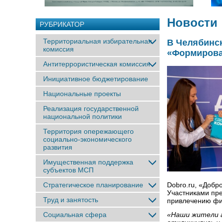
Новости
РУБРИКАТОР
Территориальная избирательная
В Челябинск
комиссия
«Формирова
Антитеррористическая комиссия
Инициативное бюджетирование
Национальные проекты
Реализация государственной
национальной политики
Территория опережающего
социально-экономического
развития
Имущественная поддержка
субъектов МСП
Стратегическое планирование
Dobro.ru, «Доб
Участниками пр
Труд и занятость
привлечению фи
Социальная сфера
«Наши жители а