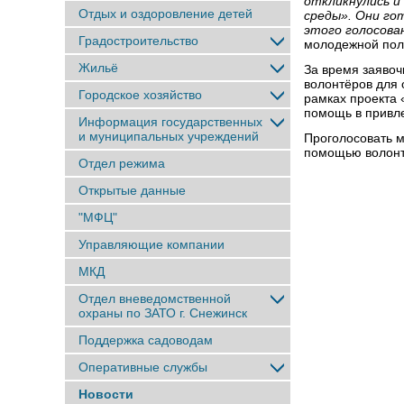
откликнулись и
Отдых и оздоровление детей
среды». Они го
этого голосова
Градостроительство
молодежной пол
Жильё
За время заявоч
волонтёров для 
Городское хозяйство
рамках проекта 
помощь в привле
Информация государственных
и муниципальных учреждений
Проголосовать м
помощью волонт
Отдел режима
Открытые данные
"МФЦ"
Управляющие компании
МКД
Отдел вневедомственной
охраны по ЗАТО г. Снежинск
Поддержка садоводам
Оперативные службы
Новости