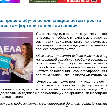
е прошло обучение для специалистов проекта
ние комфортной городской среды»
Участники изучили шаги, инструкцию и спос
голосования, обсудили технические аспекты
семинара специалисты также познакомились
реалиации проекта и подходами к вовлечен
процесс благоустройства.
«Ключевым проектом сейчас является «Фо
комфортной городской среды» и организац
голосования. Волонтеры являются важным
благодаря их работе идёт больший откли
– отметила начальник Главного управления
политики Челябинской области
Светлана К
Южноуральцы также приняли участие в обу
интенсивах, ознакомились с функциями пл
ро. Университет», работой регионального клуба взаимопомощи «М
едоставили методические рекомендации по организации мероприят
нансирования.
ктивно подключаются к волонтерской деятельности. Очень мн