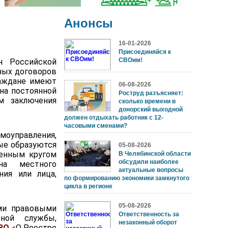
Анонсы
16-01-2026
Присоединяйся к
СВОим!
н Российской
ных договоров
раждане имеют
06-08-2026
на постоянной
Роструд разъясняет:
м заключения
сколько времени в
донорский выходной
должен отдыхать работник с 12-
часовыми сменами?
моуправления,
ые образуются
05-08-2026
ленным кругом
В Челябинской области
обсудили наиболее
на местного
актуальные вопросы
ния или лица,
по формированию экономики замкнутого
цикла в регионе
05-08-2026
ми правовыми
Ответственность за
ной службы,
незаконный оборот
-ЗО
«О Реестре