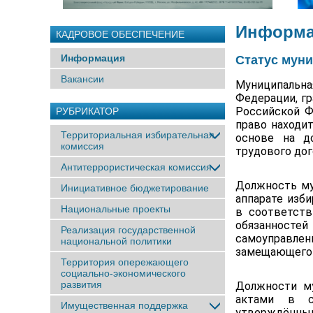
Информа
КАДРОВОЕ ОБЕСПЕЧЕНИЕ
Информация
Статус мун
Вакансии
Муниципальн
Федерации, г
Российской Ф
РУБРИКАТОР
право находи
Территориальная избирательная
основе на д
комиссия
трудового дог
Антитеррористическая комиссия
Должность му
Инициативное бюджетирование
аппарате изб
Национальные проекты
в соответств
обязанност
Реализация государственной
самоуправлен
национальной политики
замещающего 
Территория опережающего
социально-экономического
развития
Должности м
актами в с
Имущественная поддержка
утверждённ