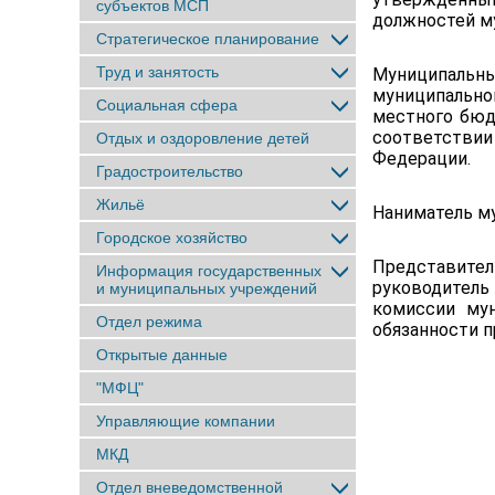
субъектов МСП
должностей м
Стратегическое планирование
Труд и занятость
Муниципальн
муниципально
Социальная сфера
местного бюд
соответстви
Отдых и оздоровление детей
Федерации.
Градостроительство
Жильё
Наниматель м
Городское хозяйство
Представител
Информация государственных
руководител
и муниципальных учреждений
комиссии мун
Отдел режима
обязанности п
Открытые данные
"МФЦ"
Управляющие компании
МКД
Отдел вневедомственной