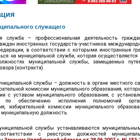
ция
иципального служащего
ая служба – профессиональная деятельность гражда
раждан иностранных государств-участников международ
едерации, в соответствии с которыми иностранные г
ться на муниципальной службе, которая осуществляется 
олжностях муниципальной службы, замещаемых путё
овора (контракта).
ниципальной службы – должность в органе местного са
ирательной комиссии муниципального образования, котор
ии с уставом муниципального образования, с установ
ей по обеспечению исполнения полномочий орга
ия, избирательной комиссии муниципального образова
муниципальную должность.
униципальной службы устанавливаются муниципальны
оответствии с реестром должностей муниципаль
ым
Законом Челябинской области от 28.06.2007 г. № 153