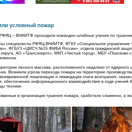
или условный пожар
 РФЯЦ – ВНИИТФ проходили командно-штабные учения по тушению
ваны специалисты РФЯЦ-ВНИИТФ, ФГКУ «Специальное управление
во», ФГБУЗ «ЦМСЧ №15 ФМБА России», отдела гражданской защи
 округа, АО «Трансэнерго», МКП «Чистый город», МБУ «Поисково-
нежинска.
ерритории лесного массива, расположенного недалеко от ядерного 
ник. Возникла угроза перехода пожара на территорию производств
 своевременной локализации и ликвидации очага возгорания, ока
, обеспечению информационного взаимодействия в ходе учений 
цы техники.
вованные в организации тушения пожара, сработали слаженно, а зн