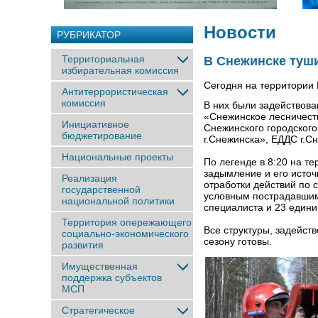
Новости
РУБРИКАТОР
Территориальная
В Снежинске туш
избирательная комиссия
Сегодня на территории
Антитеррористическая
комиссия
В них были задейство
«Снежинское лесничест
Инициативное
Снежинского городского
бюджетирование
г.Снежинска», ЕДДС г.С
Национальные проекты
По легенде в 8:20 на т
задымление и его источ
Реализация
отработки действий по
государственной
условным пострадавшим
национальной политики
специалиста и 23 едини
Территория опережающего
Все структуры, задейст
социально-экономического
сезону готовы.
развития
Имущественная
поддержка субъектов
МСП
Стратегическое