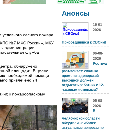
Анонсы
16-01-
2026
 условного лесного пожара.
Присоединяйся к СВОим!
 ФПС №7 МЧС России», МКУ
ты администрации
спасательная служба
06-08-
2026
Роструд
центра, обнаружено
енной площадки. В целях
разъясняет: сколько
занию необходимой помощи
времени в донорский
было привлечено 74
выходной должен
отдыхать работник с 12-
часовыми сменами?
ачит, к пожароопасному
05-08-
2026
В
Челябинской области
обсудили наиболее
актуальные вопросы по