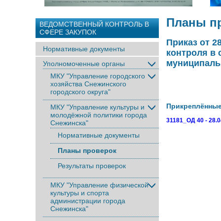
Планы п
ВЕДОМСТВЕННЫЙ КОНТРОЛЬ В
СФЕРЕ ЗАКУПОК
Приказ от 2
Нормативные документы
контроля в 
муниципаль
Уполномоченные органы
МКУ "Управление городского
хозяйства Снежинского
городского округа"
Прикреплённы
МКУ "Управление культуры и
молодёжной политики города
31181_ОД 40 - 28.
Снежинска"
Нормативные документы
Планы проверок
Результаты проверок
МКУ "Управление физической
культуры и спорта
администрации города
Снежинска"