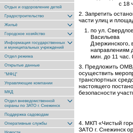
с 18 час. 30 
Отдых и оздоровление детей
2. Запретить остан
Градостроительство
части улиц и площад
Жильё
по ул. Свердлов
Городское хозяйство
Васильева до
Информация государственных
Дзержинского, 
и муниципальных учреждений
направления
мин. до 11 час.
Отдел режима
Открытые данные
3. Предложить ОМВД
осуществить меропр
"МФЦ"
транспортных средст
Управляющие компании
настоящего постано
МКД
безопасности участ
Отдел вневедомственной
охраны по ЗАТО г. Снежинск
Поддержка садоводам
4. МКП «Чистый гор
Оперативные службы
ЗАТО г. Снежинск о
Новости