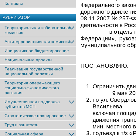
Контакты
Федерального закон
дорожного движения
РУБРИКАТОР
08.11.2007 № 257-Ф
деятельности в Рос
Территориальная избирательная
в отдельные за
комиссия
Федерации», руково
Антитеррористическая комиссия
муниципального об
Инициативное бюджетирование
Национальные проекты
ПОСТАНОВЛЯЮ:
Реализация государственной
национальной политики
Территория опережающего
Ограничить дви
социально-экономического
9 мая 2023
развития
по ул. Свердлов
Имущественная поддержка
Васильева до
субъектов МСП
включая площ
Стратегическое планирование
движения тра
Труд и занятость
мин. местного 
подъезд к т/з 
Социальная сфера