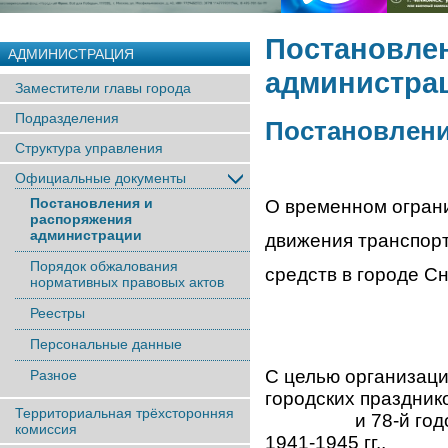
Постановле
АДМИНИСТРАЦИЯ
администра
Заместители главы города
Подразделения
Постановление
Структура управления
Официальные документы
Постановления и
О временном огран
распоряжения
администрации
движения транспор
Порядок обжалования
средств в городе С
нормативных правовых актов
Реестры
Персональные данные
С целью организаци
Разное
городских праздник
Территориальная трёхсторонняя
и 78-й годовщин
комиссия
1941-1945 гг., 