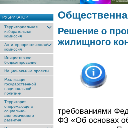
Общественна
РУБРИКАТОР
Территориальная
Решение о про
избирательная
комиссия
жилищного ко
Антитеррористическая
комиссия
Инициативное
бюджетирование
Национальные проекты
Реализация
государственной
национальной
политики
Территория
опережающего
требованиями Фед
социально-
экономического
ФЗ «Об основах о
развития