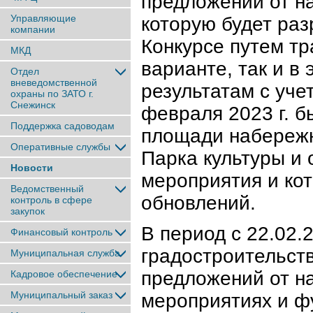
предложений от н
Управляющие
которую будет раз
компании
Конкурсе путем т
МКД
варианте, так и в
Отдел
вневедомственной
результатам с уч
охраны по ЗАТО г.
Снежинск
февраля 2023 г. 
Поддержка садоводам
площади набережн
Оперативные службы
Парка культуры и 
Новости
мероприятия и кот
Ведомственный
обновлений.
контроль в сфере
закупок
В период с 22.02.
Финансовый контроль
градостроительст
Муниципальная служба
предложений от на
Кадровое обеспечение
Муниципальный заказ
мероприятиях и ф