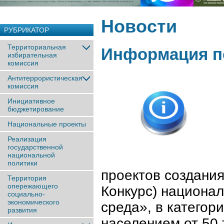
Новости
РУБРИКАТОР
Территориальная
Информация п
избирательная
комиссия
Антитеррористическая
комиссия
Инициативное
бюджетирование
Национальные проекты
Реализация
государственной
национальной
политики
проектов создания
Территория
опережающего
Конкурс) национал
социально-
экономического
среда», в категор
развития
населением от 50 