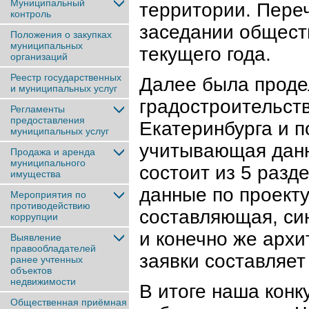
Муниципальный
территории. Пере
контроль
заседании общест
Положения о закупках
муниципальных
текущего года.
организаций
Реестр государственных
Далее была проде
и муниципальных услуг
градостроительст
Регламенты
предоставления
Екатеринбурга и п
муниципальных услуг
учитывающая данн
Продажа и аренда
муниципального
состоит из 5 разд
имущества
данные по проекту
Мероприятия по
противодействию
составляющая, си
коррупции
и конечно же арх
Выявление
правообладателей
заявки составляет
ранее учтенныx
объектов
недвижимости
В итоге наша конк
Общественная приёмная