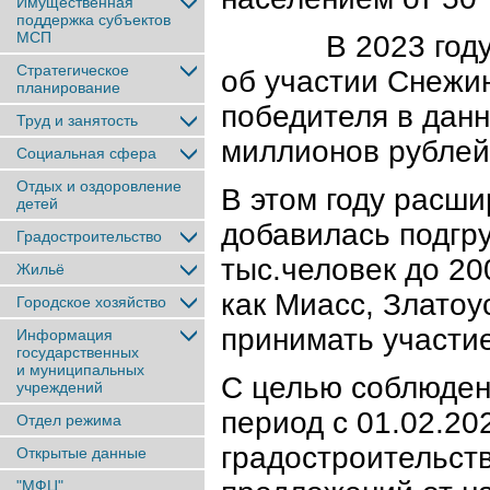
Имущественная
поддержка субъектов
МСП
В 2023 году в 
Стратегическое
об участии Снежин
планирование
победителя в данн
Труд и занятость
миллионов рублей
Социальная сфера
Отдых и оздоровление
В этом году расш
детей
добавилась подгру
Градостроительство
тыс.человек до 20
Жильё
как Миасс, Златоу
Городское хозяйство
принимать участие
Информация
государственных
и муниципальных
С целью соблюден
учреждений
период с 01.02.20
Отдел режима
градостроительст
Открытые данные
"МФЦ"