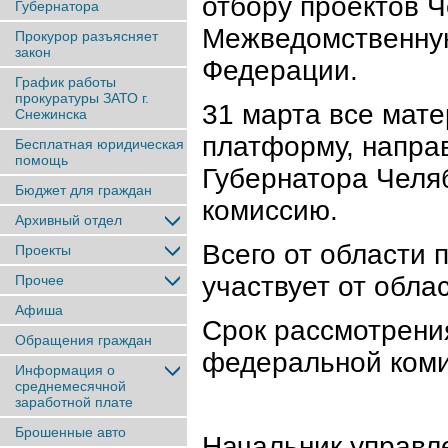
отбору проектов Ч
Губернатора
Межведомственную
Прокурор разъясняет
закон
Федерации.
График работы
прокуратуры ЗАТО г.
31 марта все мат
Снежинска
платформу, напра
Бесплатная юридическая
помощь
Губернатора Челя
Бюджет для граждан
комиссию.
Архивный отдел
Всего от области 
Проекты
участвует от обла
Прочее
Афиша
Срок рассмотрения
Обращения граждан
федеральной коми
Информация о
среднемесячной
заработной плате
Брошенные авто
Начальник управл