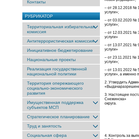
Контакты
– от 28.12.2018 №
услуги»;
РУБРИКАТОР
– от 03.02.2020 №
услуги»;
Территориальная избирательная
комиссия
– от 12.03.2021 №
услуги»
Антитеррористическая комиссия
– от 13.07.2021 №
услуги»
Инициативное бюджетирование
– от 23.11.2021 №
Национальные проекты
услуги»;
Реализация государственной
– от 13.01.2022 №
национальной политики
услуги», а именно п
2. Утвердить Адми
Территория опережающего
«Выдачаразрешен
социально-экономического
развития
3. Настоящее пост
Снежинска» и на
Имущественная поддержка
округа.
субъектов МСП
Стратегическое планирование
Труд и занятость
Социальная сфера
4. Контроль за вы