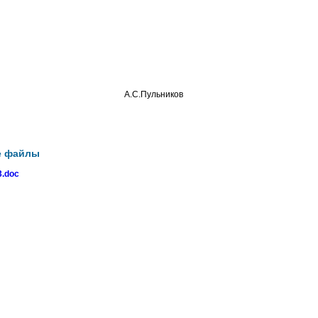
о округа А.С.Пульников
е файлы
.doc