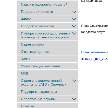
К.В.Кудряшова.
Отдых и оздоровление детей
Градостроительство
Жильё
Городское хозяйство
Глава Снежинского
городског
Информация государственных
и муниципальных учреждений
Отдел режима
Открытые данные
Прикреплённы
"МФЦ"
31463_П_805_2023
Управляющие компании
МКД
Отдел вневедомственной
охраны по ЗАТО г. Снежинск
Поддержка садоводам
Оперативные службы
Новости