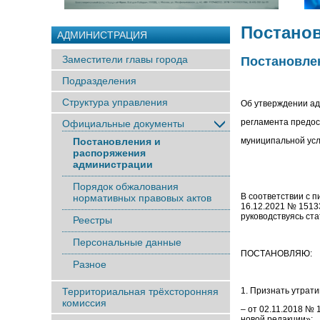
Постано
АДМИНИСТРАЦИЯ
Заместители главы города
Постановлен
Подразделения
Структура управления
Об утверждении а
регламента предо
Официальные документы
Постановления и
муниципальной усл
распоряжения
администрации
Порядок обжалования
В соответствии 
нормативных правовых актов
16.12.2021 № 151
руководствуясь ст
Реестры
Персональные данные
ПОСТАНОВЛЯЮ:
Разное
Территориальная трёхсторонняя
1. Признать утрат
комиссия
– от 02.11.2018 №
новой редакции»;