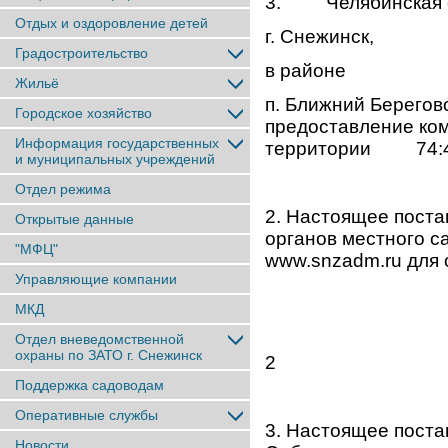
3. Челябинская о
Отдых и оздоровление детей
г. Снежинск,
Градостроительство
в районе
Жильё
п. Ближний Берего
Городское хозяйство
предоставление ком
Информация государственных
территории 74:40
и муниципальных учреждений
Отдел режима
2. Настоящее пост
Открытые данные
органов местного с
"МФЦ"
www.snzadm.ru для 
Управляющие компании
МКД
Отдел вневедомственной
охраны по ЗАТО г. Снежинск
2
Поддержка садоводам
Оперативные службы
3. Настоящее поста
Новости