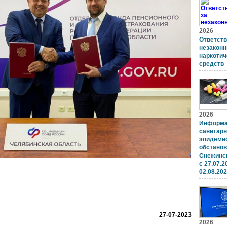
2026
Ответств
незаконн
наркотич
средств
2026
Информа
санитарн
эпидеми
обстанов
Снежинск
с 27.07.2
02.08.20
27-07-2023
2026