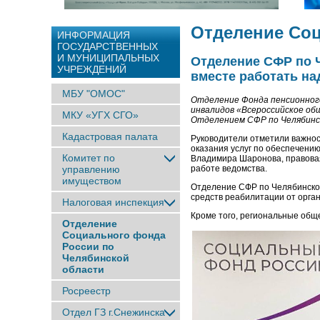
Отделение Соц
ИНФОРМАЦИЯ
ГОСУДАРСТВЕННЫХ
И МУНИЦИПАЛЬНЫХ
Отделение СФР по Ч
УЧРЕЖДЕНИЙ
вместе работать на
МБУ "ОМОС"
Отделение Фонда пенсионного
инвалидов «Всероссийское об
МКУ «УГХ СГО»
Отделением СФР по Челябин
Кадастровая палата
Руководители отметили важнос
оказания услуг по обеспечению
Комитет по
Владимира Шаронова, правова
управлению
работе ведомства.
имуществом
Отделение СФР по Челябинской
средств реабилитации от орга
Налоговая инспекция
Кроме того, региональные общ
Отделение
Социального фонда
России по
Челябинской
области
Росреестр
Отдел ГЗ г.Снежинска