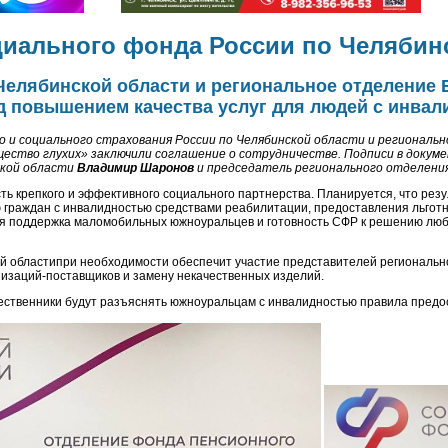
иального фонда России по Челябин
елябинской области и региональное отделение 
д повышением качества услуг для людей с инва
 и социального страхования России по Челябинской области и регионал
щество глухих» заключили соглашение о сотрудничестве. Подписи в доку
ской области
Владимир Шаронов
и председатель регионального отделени
ть крепкого и эффективного социального партнерства. Планируется, что ре
 граждан с инвалидностью средствами реабилитации, предоставления льготни
я поддержка маломобильных южноуральцев и готовность СФР к решению люб
 областипри необходимости обеспечит участие представителей регионально
низаций-поставщиков и замену некачественных изделий.
ественники будут разъяснять южноуральцам с инвалидностью правила предо