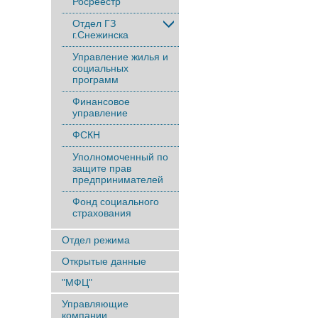
Росреестр
Отдел ГЗ
г.Снежинска
Управление жилья и
социальных
программ
Финансовое
управление
ФСКН
Уполномоченный по
защите прав
предпринимателей
Фонд социального
страхования
Отдел режима
Открытые данные
"МФЦ"
Управляющие
компании