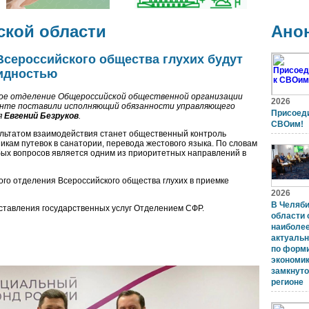
ской области
Ано
Всероссийского общества глухих будут
лидностью
ьное отделение Общероссийской общественной организации
2026
менте поставили исполняющий обязанности управляющего
Присоеди
я
Евгений Безруков
.
СВОим!
зультатом взаимодействия станет общественный контроль
кам путевок в санатории, перевода жестового языка. По словам
ых вопросов является одним из приоритетных направлений в
го отделения Всероссийского общества глухих в приемке
2026
В Челяб
ставления государственных услуг Отделением СФР.
области 
наиболе
актуаль
по форм
экономи
замкнуто
регионе