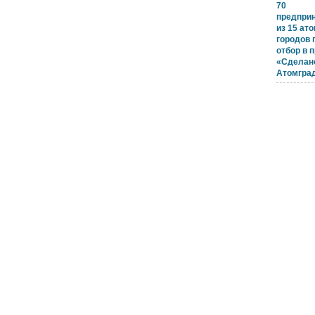
70
предпри
из 15 ат
городов
отбор в 
«Сделан
Атомгра