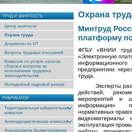
Охрана труд
ТРУД И ЗАНЯТОСТЬ
Центр занятости
Минтруд Росс
Охрана труда
платформу по
Документы по ОТ
ФГБУ «ВНИИ труд
Вопросы трудовых отношений
«Электронную платф
Комиссия по уплате налогов,
информационног
сборов и контролю за
предприятиях чер
исполнением трудового
труда.
законодательства
Молодежный кадровый резерв
Эксперты разрабо
действий, реко
РУБРИКАТОР
мероприятий и ш
информация» пр
Территориальная избирательная
нормативных правов
комиссия
видеоматериалы 
Антитеррористическая комиссия
эксплуатация промы
Инициативное бюджетирование
работы, производ