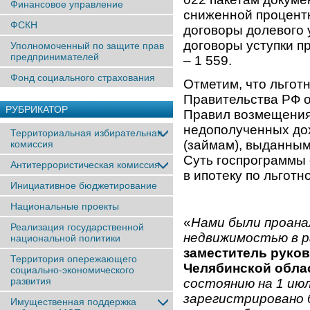
Финансовое управление
сниженной процентн
ФСКН
договоры долевого у
договоры уступки п
Уполномоченный по защите прав
предпринимателей
– 1 559.
Фонд социального страхования
Отметим, что льгот
Правительства РФ о
РУБРИКАТОР
Правил возмещения
недополученных до
Территориальная избирательная
(займам), выданным
комиссия
Суть госпрограммы 
Антитеррористическая комиссия
в ипотеку по льготн
Инициативное бюджетирование
Национальные проекты
«
Нами были проана
Реализация государственной
недвижимостью в р
национальной политики
заместитель руков
Территория опережающего
Челябинской обла
социально-экономического
развития
состоянию на 1 июл
зарегистрировано 
Имущественная поддержка