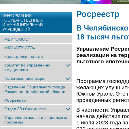
Росреестр
ИНФОРМАЦИЯ
ГОСУДАРСТВЕННЫХ
И МУНИЦИПАЛЬНЫХ
В Челябинско
УЧРЕЖДЕНИЙ
18 тысяч льг
МБУ "ОМОС"
МКУ «УГХ СГО»
Управление Росрее
реализации на те
Кадастровая палата
льготного ипотечн
Комитет по управлению
имуществом
Налоговая инспекция
Программа господде
желающих улучшить
Отделение Социального фонда
России по Челябинской области
Южном Урале. Это 
проведенных регист
Росреестр
Отдел ГЗ г.Снежинска
В частности, Управ
начала действия го
Управление жилья и социальных
1 июля 2023 года з
программ
022 пакетам докуме