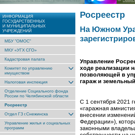
Росреестр
ИНФОРМАЦИЯ
ГОСУДАРСТВЕННЫХ
И МУНИЦИПАЛЬНЫХ
На Южном Ура
УЧРЕЖДЕНИЙ
зарегистриров
МБУ "ОМОС"
МКУ «УГХ СГО»
Кадастровая палата
Управление Росре
ходе реализации н
Комитет по управлению
имуществом
позволяющей в уп
гараж и земельный
Налоговая инспекция
Отделение Социального фонда
России по Челябинской области
С 1 сентября 2021 
Росреестр
«гаражная амнисти
Отдел ГЗ г.Снежинска
внесении изменений
Федерации»), котор
Управление жилья и социальных
законными владельц
программ
собственности на н