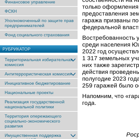
Финансовое управление
только оформления 
ФСКН
предоставления зем
гаража призваны по
Уполномоченный по защите прав
предпринимателей
федеральной власт
Фонд социального страхования
Востребованность 
среди населения Юж
РУБРИКАТОР
2022 год осуществл
1 317 земельных уч
Территориальная избирательная
них также зарегист
комиссия
действия проведены
Антитеррористическая комиссия
полугодие 2023 года
Инициативное бюджетирование
259 гаражей было 
Национальные проекты
Напомним, что «гар
Реализация государственной
года.
национальной политики
Территория опережающего
социально-экономического
развития
Рос
Имущественная поддержка