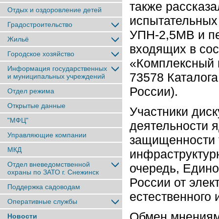
также рассказа
Отдых и оздоровление детей
испытательных
Градостроительство
УПН-2,5МВ и п
Жильё
входящих в сос
Городское хозяйство
«Комплексный в
Информация государственных
73578 Каталога
и муниципальных учреждений
России).
Отдел режима
Открытые данные
Участники диск
"МФЦ"
деятельности я
Управляющие компании
защищенности 
МКД
инфраструктурн
Отдел вневедомственной
очередь, Едино
охраны по ЗАТО г. Снежинск
России от элек
Поддержка садоводам
естественного 
Оперативные службы
Обмен мнениям
Новости