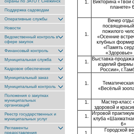
охраны по ЗАТО г. Снежинск
Викторина «Твои 
планете» 
Поддержка садоводам
Оперативные службы
Вечер отды
посвященный
Новости
пожилого чел
«Осенние встре
Ведомственный контроль в
сфере закупок
клубных форми
«Память серд
Финансовый контроль
«Здоровье» 
Выставка-продаж
Муниципальная служба
изделий фирмы
Кадровое обеспечение
России», г.Там
Муниципальный заказ
Тематическая
Муниципальный контроль
«Весёлый зоопа
Положения о закупках
муниципальных
Мастер-класс 
организаций
здоровой и краси
Игровой практикум
Реестр государственных и
клуба «Шахматная
муниципальных услуг
6+
Регламенты
Городской ве
предоставления