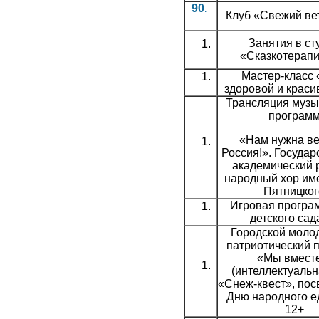
90.
Клуб «Свежий ве
Занятия в ст
«Сказкотерапи
Мастер-класс 
здоровой и краси
Трансляция муз
програм
«Нам нужна ве
Россия!». Госуда
академический 
народный хор име
Пятницког
Игровая програ
детского сад
Городской мол
патриотический 
«Мы вместе
(интеллектуальн
«Снеж-квест», по
Дню народного е
12+