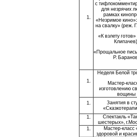
с тифлокомменти
для незрячих л
рамках кинопр
«Незримое кино»:
на свалку» (реж. Г
«К взлету готов» 
Клипачев)
«Прощальное пись
Р. Барано
Неделя Белой тр
Мастер-клас
изготовлению св
вощины
Занятия в ст
«Сказкотерапи
Спектакль «Та
шестерых», г.Мо
Мастер-класс 
здоровой и краси