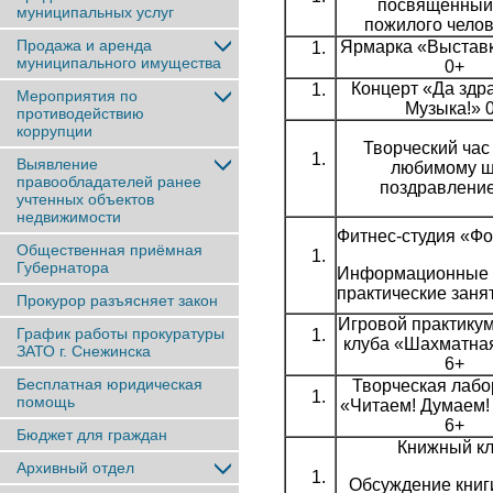
посвященный
муниципальных услуг
пожилого челов
Продажа и аренда
Ярмарка «Выставк
муниципального имущества
0+
Концерт «Да здр
Мероприятия по
Музыка!» 
противодействию
коррупции
Творческий час
Выявление
любимому 
правообладателей ранее
поздравление
учтенныx объектов
недвижимости
Фитнес-студия «Ф
Общественная приёмная
Губернатора
Информационные 
практические заня
Прокурор разъясняет закон
Игровой практикум
График работы прокуратуры
клуба «Шахматная
ЗАТО г. Снежинска
6+
Бесплатная юридическая
Творческая лабо
помощь
«Читаем! Думаем!
6+
Бюджет для граждан
Книжный кл
Архивный отдел
Обсуждение книг