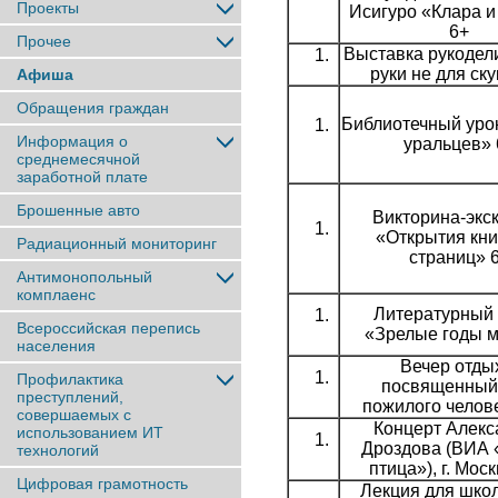
Проекты
Исигуро «Клара и
6+
Прочее
Выставка рукодел
руки не для ску
Афиша
Обращения граждан
Библиотечный уро
Информация о
уральцев» 
среднемесячной
заработной плате
Брошенные авто
Викторина-экс
«Открытия кн
Радиационный мониторинг
страниц» 
Антимонопольный
комплаенс
Литературный 
Всероссийская перепись
«Зрелые годы м
населения
Вечер отды
Профилактика
посвященный
преступлений,
пожилого челов
совершаемых с
Концерт Алекс
использованием ИТ
Дроздова (ВИА
технологий
птица»), г. Мос
Цифровая грамотность
Лекция для шко