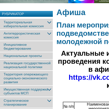
Афиша
РУБРИКАТОР
Территориальная
План меропри
избирательная комиссия
подведомстве
Антитеррористическая
комиссия
молодежной п
Инициативное
бюджетирование
Актуальные и
Национальные проекты
проведения к
Реализация государственной
национальной политики
в афи
Территория опережающего
https://vk.
социально-экономического
развития
Имущественная поддержка
субъектов МСП
Стратегическое
Наименова
планирование
№ п/п
мероприят