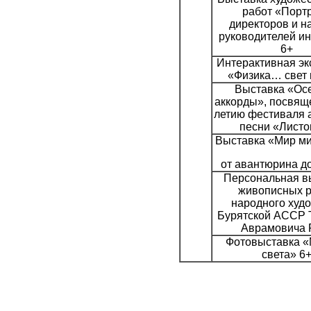
работ «Порт
директоров и н
руководителей ин
6+
Интерактивная эк
«Физика… свет 
Выставка «Ос
аккорды», посвящ
летию фестиваля 
песни «Листо
Выставка «Мир ми
от авантюрина д
Персональная в
живописных р
народного худ
Бурятской АССР
Аврамовича 
Фотовыставка 
света» 6