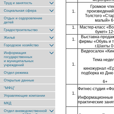
Труд и занятость
Громкое чте
Социальная сфера
произведений 
Толстого «Ста
Отдых и оздоровление
малый» 6
детей
Мастер-класс «В
Градостроительство
букет» 12
Выставка-продаж
Жильё
фирмы «Обувь и т
Городское хозяйство
г.Шахты 0
Видеосалон «Кин
Информация
государственных
Тема недел
и муниципальных
учреждений
киножурнал «Е
Отдел режима
подборка ко Дню
Открытые данные
6+
"МФЦ"
Фитнес-студия «Ф
Управляющие компании
Информационные 
практические заня
МКД
Отдел вневедомственной