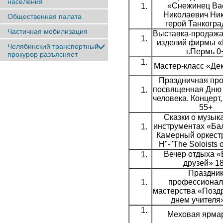
населения
«Снежинец Ва
Николаевич Ник
Общественная палата
герой Танкогра
Частичная мобилизация
Выставка-продаж
изделий фирмы «
Челябинский транспортный
г.Пермь 0
прокурор разъясняет
Мастер-класс «Де
Праздничная про
посвященная Дню
человека. Концерт
55+
Сказки о музык
инструментах «Ба
Камерный оркестр
Н"-"The Soloists 
Вечер отдыха «
друзей» 1
Праздни
профессионал
мастерства «Позд
днем учителя
Меховая ярмар