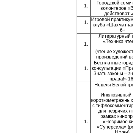
Городской семи
волонтеров «
действовать
Игровой практикум
клуба «Шахматная
6+
Литературный 
«Техника чте
(чтение художес
произведений вс
Бесплатные юри
консультации «Пра
Знать законы – з
права!» 1
Неделя Белой тр
Инклюзивный 
короткометражны
с тифлокомменти
для незрячих л
рамках кинопр
«Незримое ки
«Суперсила» (р
Нгуен),