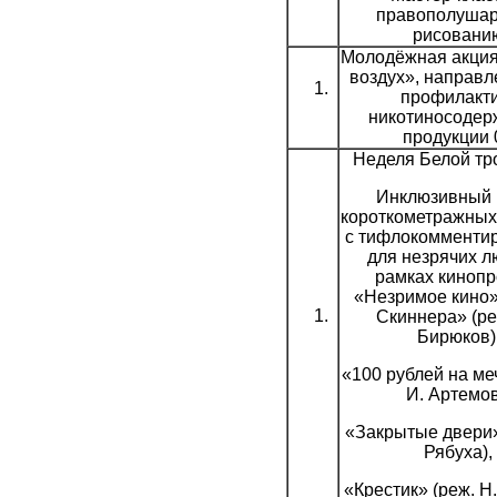
правополуша
рисовани
Молодёжная акци
воздух», направл
профилакти
никотиносоде
продукции 
Неделя Белой тр
Инклюзивный 
короткометражны
с тифлокомменти
для незрячих л
рамках кинопр
«Незримое кино»
Скиннера» (ре
Бирюков)
«100 рублей на ме
И. Артемов
«Закрытые двери»
Рябуха),
«Крестик» (реж. Н.