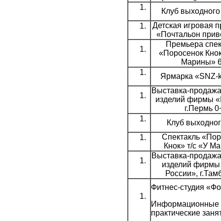
Клуб выходного
Детская игровая 
«Почтальон прив
Премьера спек
«Поросенок Кнок
Марины» 
Ярмарка «SNZ-k
Выставка-продаж
изделий фирмы «
г.Пермь 0
Клуб выходног
Спектакль «Пор
Кнок» т/с «У М
Выставка-продаж
изделий фирмы
России», г.Там
Фитнес-студия «Ф
Информационные 
практические заня