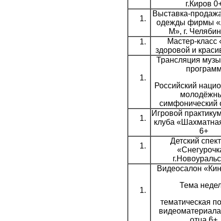
г.Киров 0
Выставка-продажа
одежды фирмы «
М», г. Челябин
Мастер-класс 
здоровой и краси
Трансляция муз
програм
Российский наци
молодёжн
симфонический 
Игровой практикум
клуба «Шахматная
6+
Детский спек
«Снегурочк
г.Новоуральс
Видеосалон «Кин
Тема недел
тематическая п
видеоматериала
отца 6+