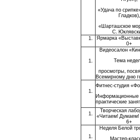
«Удача по срипке»
Гладков),
«Шарташское мор
С. Юклявск
Ярмарка «Выставк
0+
Видеосалон «Кин
Тема недел
просмотры, пос
Всемирному дню г
Фитнес-студия «Ф
Информационные 
практические заня
Творческая лабо
«Читаем! Думаем!
6+
Неделя Белой тр
Мастер-клас