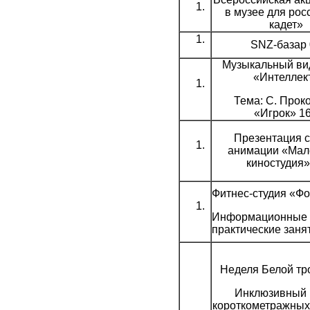
в музее для рос
кадет»
SNZ-базар 
Музыкальный ви
«Интеллек
Тема: С. Прок
«Игрок» 1
Презентация с
анимации «Мал
киностудия»
Фитнес-студия «Ф
Информационные 
практические заня
Неделя Белой тр
Инклюзивный 
короткометражны