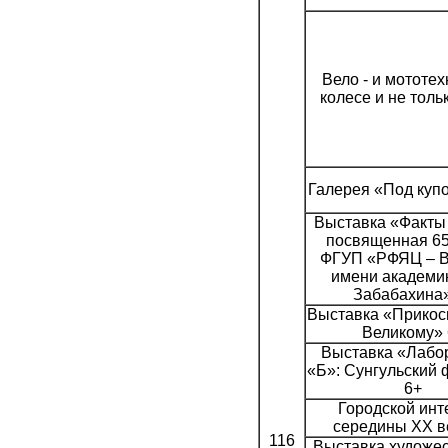
Вело - и мототе
колесе и не тол
Галерея «Под куп
Выставка «Факты 
посвященная 65
ФГУП «РФЯЦ – 
имени академик
Забабахина»
Выставка «Прикос
Великому» 
Выставка «Лабо
«Б»: Сунгульский
6+
Городской инт
середины XX в
116
Выставка художе