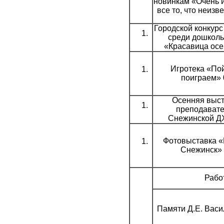
новинкам «Очень 
все то, что неизв
Городской конкурс
среди дошколь
«Красавица осе
Игротека «По
поиграем» 
Осенняя выст
преподават
Снежинской Д
Фотовыставка «
Снежинск» 
Рабо
Памяти Д.Е. Васи