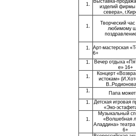
Выставка-продаж
изделий фирмы
севера», г.Кир
Творческий час
любимому 
поздравление
Арт-мастерская «
6+
Вечер отдыха «Пя
е» 16+
Концерт «Возвра
истокам» (И.Хот
В..Родионова
Папа может
Детская игровая 
«Эко-эстафет
Музыкальный сп
«Волшебная 
Аладдина» театра
6+
Всероссийская ак