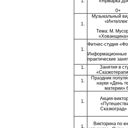
«Ярмарка До
0+
Музыкальный ви
«Интеллек
Тема: М. Мусо
«Хованщина»
Фитнес-студия «Ф
Информационные 
практические заня
Занятия в ст
«Сказкотерапи
Праздник популя
науки «День т
материи» 
Акция-викто
«Путешестви
Сказкоград»
Викторина по к