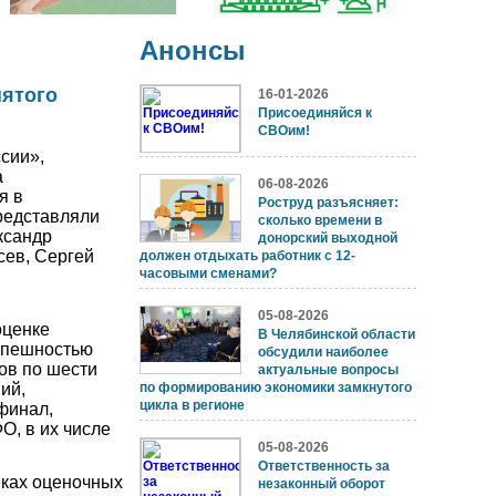
Анонсы
ятого
16-01-2026
Присоединяйся к
СВОим!
сии»,
а
06-08-2026
я в
Роструд разъясняет:
редставляли
сколько времени в
ксандр
донорский выходной
сев, Сергей
должен отдыхать работник с 12-
часовыми сменами?
05-08-2026
оценке
В Челябинской области
успешностью
обсудили наиболее
ов по шести
актуальные вопросы
ий,
по формированию экономики замкнутого
цикла в регионе
рфинал,
О, в их числе
05-08-2026
Ответственность за
мках оценочных
незаконный оборот