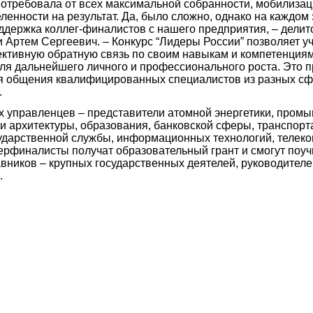
отребовала от всех максимальной собранности, мобилизац
ленности на результат. Да, было сложно, однако на каждом
держка коллег-финалистов с нашего предприятия, – делит
 Артем Сергеевич. – Конкурс “Лидеры России” позволяет у
ктивную обратную связь по своим навыкам и компетенциям,
ля дальнейшего личного и профессионального роста. Это 
я общения квалифицированных специалистов из разных с
.
х управленцев – представители атомной энергетики, пром
 и архитектуры, образования, банковской сферы, транспорт
сударственной службы, информационных технологий, телек
перфиналисты получат образовательный грант и смогут поуч
вников – крупных государственных деятелей, руководителе
.