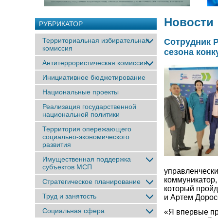
Новости
РУБРИКАТОР
Территориальная избирательная
Сотрудник 
комиссия
сезона кон
Антитеррористическая комиссия
Инициативное бюджетирование
Национальные проекты
Реализация государственной
национальной политики
Территория опережающего
социально-экономического
развития
Имущественная поддержка
субъектов МСП
управленчески
коммуникатор,
Стратегическое планирование
который пройд
Труд и занятость
и Артем Дорос
Социальная сфера
«Я впервые пр