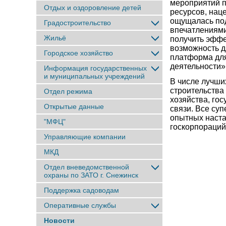
мероприятий п
Отдых и оздоровление детей
ресурсов, наце
ощущалась под
Градостроительство
впечатлениями
Жильё
получить эффе
возможность д
Городское хозяйство
платформа дл
деятельности»
Информация государственных
и муниципальных учреждений
В числе лучши
строительства
Отдел режима
хозяйства, го
Открытые данные
связи. Все су
опытных наста
"МФЦ"
госкорпораций
Управляющие компании
МКД
Отдел вневедомственной
охраны по ЗАТО г. Снежинск
Поддержка садоводам
Оперативные службы
Новости