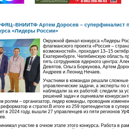
РФЯЦ–ВНИИТФ Артем Доросев – суперфиналист п
курса «Лидеры России»
Окружной финал конкурса «Лидеры Рос
флагманского проекта «Россия – стран
возможностей», проходил 13–15 октябр
Екатеринбурге. Челябинскую область п
пять сотрудников ядерного центра: Але
Девятов, Ольга Боркунова, Артем Доро
Андреев и Леонид Нечаев.
Участники в командах решали сложные
управленческие задачи, а эксперты по 
наблюдали за их работой: следили за 
решений задач и оценивали конкурсант
м ролям – организатор, лидер команды, проводник изменен
 реформатор и стратег.В итоге из 259 претендентов в супе
ет в 2024 году, вышли 27 управленцев из пяти регионов УрФ
ев.
инимал участие в очном этапе этого конкурса. Работа в ра