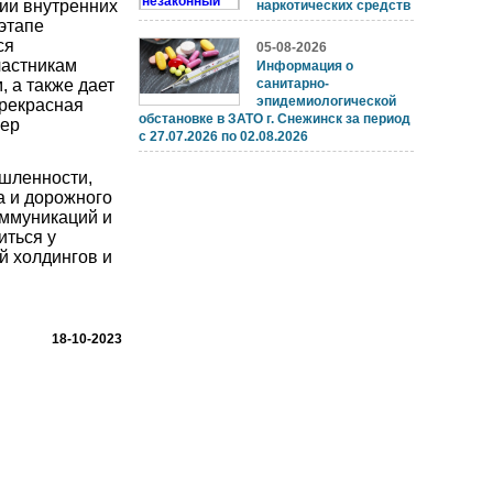
ии внутренних
наркотических средств
 этапе
ся
05-08-2026
частникам
Информация о
 а также дает
санитарно-
эпидемиологической
прекрасная
обстановке в ЗАТО г. Снежинск за период
фер
с 27.07.2026 по 02.08.2026
ышленности,
а и дорожного
оммуникаций и
иться у
й холдингов и
18-10-2023