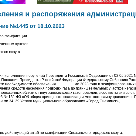
вления и распоряжения администрац
ие №1445 от 18.10.2023
по газификации
еленных пунктов
кого округа
ия исполнения поручений Президента Российской Федерации от 02.05.2021 
ах Послания Президента Российской Федерации Федеральному Собранию Рос
 части необходимости обеспечения до 2023 года в газифицированных 
ечения средств населения подводки газа до границ земельных участков нега
положенных вблизи от внутрипоселковых газопроводов, в соответствии со ст.
003 № 131-ФЗ «Об общих принципах организации местного самоуправления в 
ьями 34, 39 Устава муниципального образования «Город Снежинск»,
нно действующий штаб по газификации Снежинского городского округа.