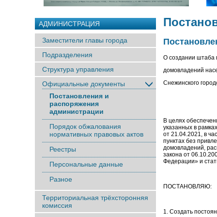
Постано
АДМИНИСТРАЦИЯ
Заместители главы города
Постановлен
Подразделения
О создании штаба 
Структура управления
домовладений нас
Снежинского городс
Официальные документы
Постановления и
распоряжения
администрации
В целях обеспечен
Порядок обжалования
указанных в рамк
нормативных правовых актов
от 21.04.2021, в
пунктах без привл
домовладений, рас
Реестры
закона от 06.10.2
Федерации» и стат
Персональные данные
Разное
ПОСТАНОВЛЯЮ:
Территориальная трёхсторонняя
комиссия
1. Создать постоя