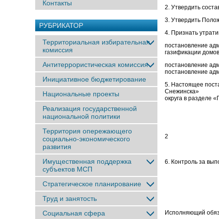
Контакты
2. Утвердить соста
3. Утвердить Поло
РУБРИКАТОР
4. Признать утрат
Территориальная избирательная
постановление адм
комиссия
газификации домов
Антитеррористическая комиссия
постановление адм
постановление адм
Инициативное бюджетирование
5. Настоящее пост
Снежинска» и на
Национальные проекты
округа в разделе «
Реализация государственной
национальной политики
Территория опережающего
2
социально-экономического
развития
Имущественная поддержка
6. Контроль за вы
субъектов МСП
Стратегическое планирование
Труд и занятость
Социальная сфера
Исполняющий обя