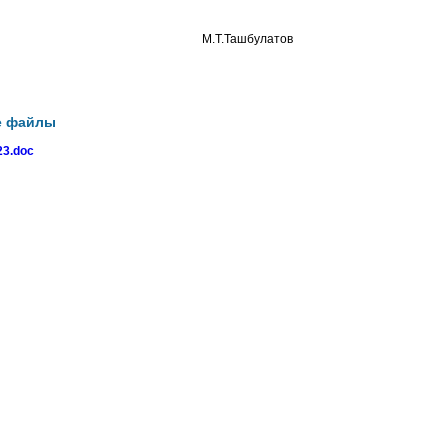
го округа М.Т.Ташбулатов
е файлы
3.doc