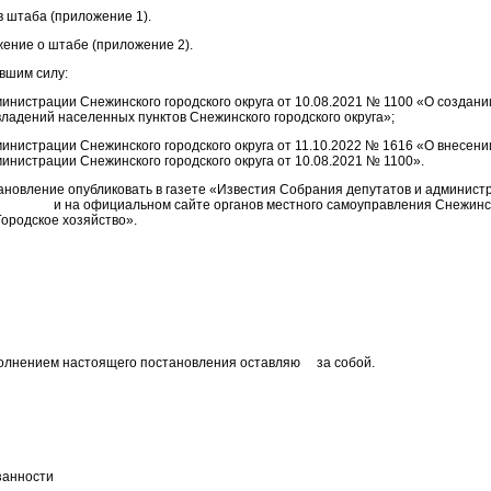
в штаба (приложение 1).
жение о штабе (приложение 2).
ившим силу:
инистрации Снежинского городского округа от 10.08.2021 № 1100 «О создани
ладений населенных пунктов Снежинского городского округа»;
инистрации Снежинского городского округа от 11.10.2022 № 1616 «О внесени
инистрации Снежинского городского округа от 10.08.2021 № 1100».
ановление опубликовать в газете «Известия Собрания депутатов и админист
 официальном сайте органов местного самоуправления Снежинског
Городское хозяйство».
полнением настоящего постановления оставляю за собой.
занности