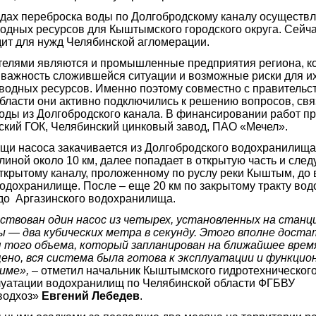
одах переброска воды по Долгобродскому каналу осуществл
одных ресурсов для Кыштымского городского округа. Сейч
ит для нужд Челябинской агломерации.
телями являются и промышленные предприятия региона, к
важность сложившейся ситуации и возможные риски для и
водных ресурсов. Именно поэтому совместно с правительс
бласти они активно подключились к решению вопросов, св
оды из Долгобродского канала. В финансировании работ п
ский ГОК, Челябинский цинковый завод, ПАО «Мечел».
щи насоса закачивается из Долгобродского водохранилища
линой около 10 км, далее попадает в открытую часть и сле
открытому каналу, проложенному по руслу реки Кыштым, до 
дохранилище. После – еще 20 км по закрытому тракту вод
до Аргазинского водохранилища.
ствован один насос из четырех, установленных на станц
ы — два кубических метра в секунду. Этого вполне доста
 того объема, который запланирован на ближайшее время
ено, вся система была готова к эксплуатации и функцио
име»,
– отметил начальник Кыштымского гидротехнического
уатации водохранилищ по Челябинской области ФГБВУ
водхоз»
Евгений Лебедев
.