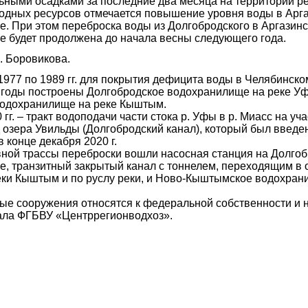
льными осадками за последние два месяца на территории ре
одных ресурсов отмечается повышение уровня воды в Арг
. При этом переброска воды из Долгобродского в Аргазин
 будет продолжена до начала весны следующего года.
. Боровикова.
1977 по 1989 гг. для покрытия дефицита воды в Челябинск
годы построены Долгобродское водохранилище на реке Уф
одохранилище на реке Кыштым.
 гг. – тракт водоподачи части стока р. Уфы в р. Миасс на у
д озера Увильды (Долгобродский канал), который был введе
 конце декабря 2020 г.
вной трассы переброски вошли насосная станция на Долго
, транзитный закрытый канал с тоннелем, переходящим в
еки Кыштым и по руслу реки, и Ново-Кыштымское водохран
ые сооружения относятся к федеральной собственности и 
ала ФГБВУ «Центррегионводхоз».