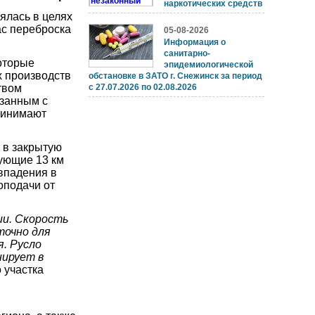
наркотических средств
ялась в целях
ас переброска
05-08-2026
Информация о
санитарно-
оторые
эпидемиологической
х производств
обстановке в ЗАТО г. Снежинск за период
твом
с 27.07.2026 по 02.08.2026
язанным с
ринимают
 в закрытую
дующие 13 км
впадения в
оподачи от
ии. Скорость
точно для
. Русло
нирует в
 участка