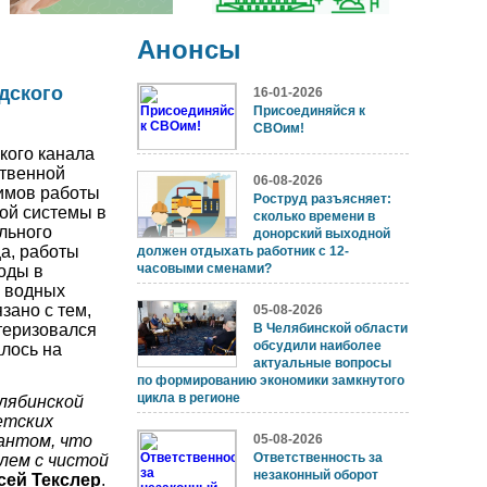
Анонсы
дского
16-01-2026
Присоединяйся к
СВОим!
кого канала
ственной
06-08-2026
имов работы
Роструд разъясняет:
ой системы в
сколько времени в
ельного
донорский выходной
а, работы
должен отдыхать работник с 12-
часовыми сменами?
оды в
х водных
зано с тем,
05-08-2026
ктеризовался
В Челябинской области
обсудили наиболее
лось на
актуальные вопросы
по формированию экономики замкнутого
цикла в регионе
елябинской
етских
рантом, что
05-08-2026
Ответственность за
лем с чистой
незаконный оборот
сей Текслер
.