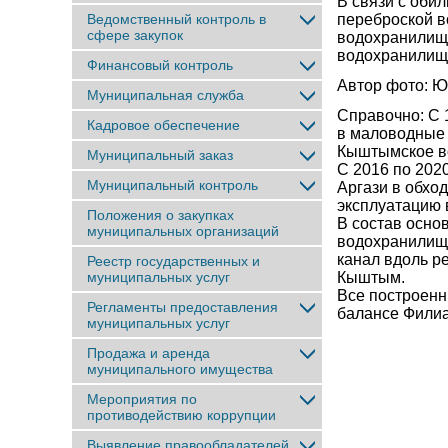
В связи с оби
Ведомственный контроль в
переброской в
сфере закупок
водохранилище
водохранилище
Финансовый контроль
Автор фото: Ю
Муниципальная служба
Справочно: С 
Кадровое обеспечение
в маловодные 
Кыштымское в
Муниципальный заказ
С 2016 по 2020
Муниципальный контроль
Аргази в обхо
эксплуатацию в
Положения о закупках
В состав осно
муниципальных организаций
водохранилище
канал вдоль р
Реестр государственных и
муниципальных услуг
Кыштым.
Все построенн
Регламенты предоставления
балансе Фили
муниципальных услуг
Продажа и аренда
муниципального имущества
Мероприятия по
противодействию коррупции
Выявление правообладателей