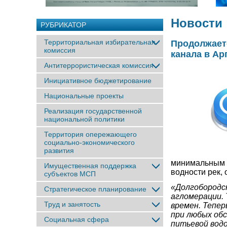
Новости
РУБРИКАТОР
Территориальная избирательная
Продолжает
комиссия
канала в А
Антитеррористическая комиссия
Инициативное бюджетирование
Национальные проекты
Реализация государственной
национальной политики
Территория опережающего
социально-экономического
развития
минимальным к
Имущественная поддержка
водности рек,
субъектов МСП
«Долгобородск
Стратегическое планирование
агломерации. 
Труд и занятость
времен. Тепер
при любых об
Социальная сфера
питьевой вод