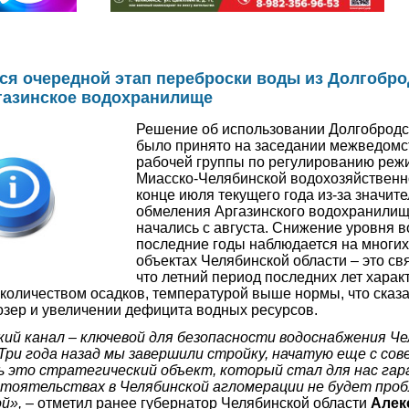
ся очередной этап переброски воды из Долгобро
ргазинское водохранилище
Решение об использовании Долгобродс
было принято на заседании межведом
рабочей группы по регулированию реж
Миасско-Челябинской водохозяйственн
конце июля текущего года из-за значит
обмеления Аргазинского водохранилищ
начались с августа. Снижение уровня в
последние годы наблюдается на многи
объектах Челябинской области – это свя
что летний период последних лет хара
оличеством осадков, температурой выше нормы, что сказа
 озер и увеличении дефицита водных ресурсов.
ий канал – ключевой для безопасности водоснабжения Ч
Три года назад мы завершили стройку, начатую еще с сов
ь это стратегический объект, который стал для нас га
стоятельствах в Челябинской агломерации не будет проб
ой»,
– отметил ранее губернатор Челябинской области
Алек