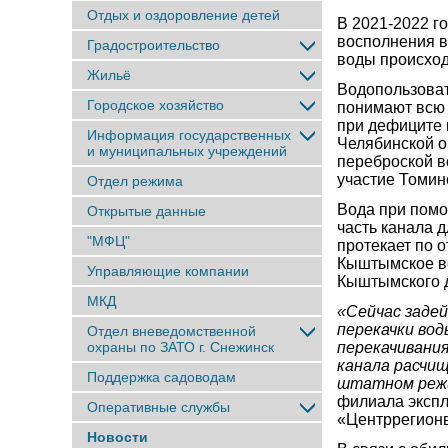
Отдых и оздоровление детей
В 2021-2022 г
восполнения в
Градостроительство
воды происход
Жильё
Водопользова
Городское хозяйство
понимают всю 
при дефиците 
Информация государственных
Челябинской о
и муниципальных учреждений
переброской в
участие Томин
Отдел режима
Вода при помо
Открытые данные
часть канала д
"МФЦ"
протекает по 
Кыштымское во
Управляющие компании
Кыштымского 
МКД
«Сейчас задей
перекачки вод
Отдел вневедомственной
охраны по ЗАТО г. Снежинск
перекачивания
канала расчищ
Поддержка садоводам
штатном реж
филиала экспл
Оперативные службы
«Центррегион
Новости