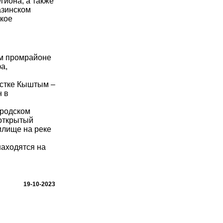
гиона, а также
азинском
ское
ом промрайоне
а,
частке Кыштым –
н в
бродском
 открытый
илище на реке
находятся на
19-10-2023