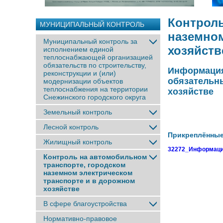
Контроль
МУНИЦИПАЛЬНЫЙ КОНТРОЛЬ
наземном
Муниципальный контроль за
хозяйств
исполнением единой
теплоснабжающей организацией
обязательств по строительству,
Информация
реконструкции и (или)
обязательн
модернизации объектов
теплоснабжения на территории
хозяйстве
Снежинского городского округа
Земельный контроль
Лесной контроль
Прикреплённы
Жилищный контроль
32272_Информация
Контроль на автомобильном
транспорте, городском
наземном электрическом
транспорте и в дорожном
хозяйстве
В сфере благоустройства
Нормативно-правовое