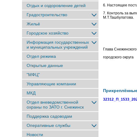
Отдых и оздоровление детей
6. Настоящее пост
7. Контроль за вы
Градостроительство
М.Т.Ташбулатова.
Жильё
Городское хозяйство
Информация государственных
и муниципальных учреждений
Глава Снежинского
Отдел режима
городског
Открытые данные
"МФЦ"
Управляющие компании
Прикреплённы
МКД
32312_П_1533_202
Отдел вневедомственной
охраны по ЗАТО г. Снежинск
Поддержка садоводам
Оперативные службы
Новости