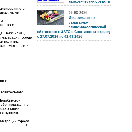
наркотических средств
ифицированного
ализуемыми
05-08-2026
Информация о
ым
санитарно-
жинского
эпидемиологической
обстановке в ЗАТО г. Снежинск за период
а Снежинска»,
с 27.07.2026 по 02.08.2026
инистрации города
ой политики
ого учета детей,
ьные
азовательного
Челябинской
, обучающихся по
реждениями
ровождению
нистрации города
 Снежинска в