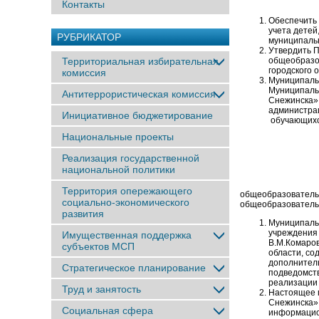
Контакты
Обеспечить 
учета дете
РУБРИКАТОР
муниципальн
Утвердить 
Территориальная избирательная
общеобразо
городского о
комиссия
Муниципаль
Муниципаль
Антитеррористическая комиссия
Снежинска»
администра
Инициативное бюджетирование
обучающих
Национальные проекты
Реализация государственной
национальной политики
Территория опережающего
общеобразователь
социально-экономического
общеобразователь
развития
Муниципальн
учреждения 
Имущественная поддержка
В.М.Комаро
субъектов МСП
области, со
дополнител
Стратегическое планирование
подведомст
реализации
Труд и занятость
Настоящее п
Снежинск
Социальная сфера
информацио