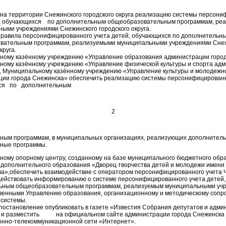
на территории Снежинского городского округа реализацию системы персон
й, обучающихся по дополнительным общеобразовательным программам, ре
ыми учреждениями Снежинского городского округа.
Правила персонифицированного учета детей, обучающихся по дополнительн
вательным программам, реализуемыми муниципальными учреждениями Сне
круга.
ному казённому учреждению «Управление образования администрации город
ному казённому учреждению «Управление физической культуры и спорта адм
, Муниципальному казённому учреждению «Управление культуры и молодежн
ции города Снежинска» обеспечить реализацию системы персонифицированн
ся по дополнительным
2
ным программам, в муниципальных организациях, реализующих дополнител
ные программы.
ому опорному центру, созданному на базе муниципального бюджетного обр
дополнительного образования «Дворец творчества детей и молодежи имени
ва»,обеспечить взаимодействие с оператором персонифицированного учета 
действовать информированию о системе персонифицированного учета детей
ьным общеобразовательным программам, реализуемым муниципальными уч
венными Управлению образования, организационному и методическому соп
 системы.
остановление опубликовать в газете «Известия Собрания депутатов и адми
а» и разместить на официальном сайте администрации города
нно-телекоммуникационной сети «Интернет».