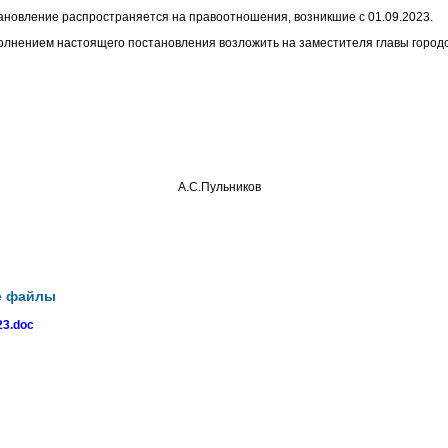
ановление распространяется на правоотношения, возникшие с 01.09.2023.
полнением настоящего постановления возложить на заместителя главы городс
о округа А.С.Пульников
е файлы
3.doc