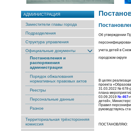
Постано
АДМИНИСТРАЦИЯ
Заместители главы города
Постановлен
Подразделения
Об утверждении П
Структура управления
персонифицирован
учета детей в Сне
Официальные документы
Постановления и
городском округе
распоряжения
администрации
Порядок обжалования
В целях реализа
нормативных правовых актов
проекта «Образ
31.03.2022 № 678-
Реестры
плана мероприят
03.09.2019
№ 467
«
Персональные данные
детей», Министерс
Правил персонифиц
Разное
руководствуясь ст
Территориальная трёхсторонняя
комиссия
ПОСТАНОВЛЯЮ: