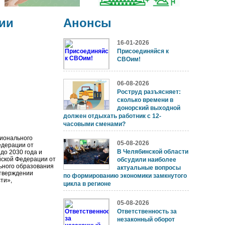
ии
Анонсы
16-01-2026
Присоединяйся к
СВОим!
06-08-2026
Роструд разъясняет:
сколько времени в
донорский выходной
должен отдыхать работник с 12-
часовыми сменами?
ионального
05-08-2026
едерации от
В Челябинской области
до 2030 года и
кой Федерации от
обсудили наиболее
ьного образования
актуальные вопросы
тверждении
по формированию экономики замкнутого
ти»,
цикла в регионе
05-08-2026
Ответственность за
незаконный оборот