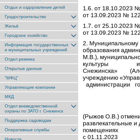
Отдых и оздоровление детей
1.6. от 18.10.2023
от 13.09.2023 № 12
Градостроительство
1.7. от 25.10.2023
Жильё
от 13.09.2023 № 12
Городское хозяйство
2. Муниципальному
Информация государственных
образования админ
и муниципальных учреждений
М.В.), муниципаль
Отдел режима
культуры и моло
Открытые данные
Снежинска» (Алекс
учреждению «Упра
"МФЦ"
администрации г
Управляющие компании
МКД
Отдел вневедомственной
охраны по ЗАТО г. Снежинск
(Рыжов О.В.) отмен
Поддержка садоводам
развлекательные и 
помещениях на т
Оперативные службы
с 01.11.2023 по
Новости