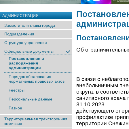
Постановле
АДМИНИСТРАЦИЯ
администра
Заместители главы города
Подразделения
Постановление
Структура управления
Об ограничительны
Официальные документы
Постановления и
распоряжения
администрации
Порядок обжалования
В связи с неблаго
нормативных правовых актов
внебольничным пне
Реестры
округа, в соответст
санитарного врача 
Персональные данные
31.10.2023 № 15-
Разное
действующего опер
профилактике грипп
Территориальная трёхсторонняя
территории Снежинск
комиссия