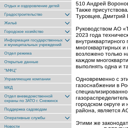
510 Андрей Воронов
Отдых и оздоровление детей
Также присутствов
Градостроительство
Туровцев, Дмитрий 
Жильё
Руководством АО «Т
Городское хозяйство
2023 года техничес
Информация государственных
внутриквартирного 
и муниципальных учреждений
многоквартирных и
Отдел режима
возложено только н
каждом многокварти
Открытые данные
выполнять одна и т
"МФЦ"
Одновременно с эт
Управляющие компании
газоснабжении в Ро
МКД
специализированной
Отдел вневедомственной
газораспределитель
охраны по ЗАТО г. Снежинск
городском округе и
Поддержка садоводам
района, является А
Оперативные службы
Этими же законодат
Новости