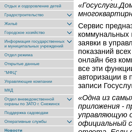
«Госуслуги.До
Отдых и оздоровление детей
многоквартирн
Градостроительство
Жильё
Сервис предна
Городское хозяйство
коммунальных в
заявки в упра
Информация государственных
и муниципальных учреждений
показаний всех
Отдел режима
онлайн без ком
Открытые данные
все эти функци
"МФЦ"
авторизации в
Управляющие компании
записи Госуслуг
МКД
«Одна из самы
Отдел вневедомственной
охраны по ЗАТО г. Снежинск
приложения - 
Поддержка садоводам
управляющую о
Оперативные службы
официальный с
ответа. Если 
Новости