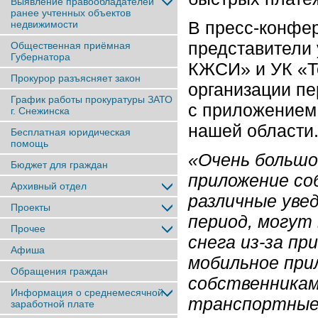
Выявление правообладателей
ранее учтенныx объектов
В пресс-конфе
недвижимости
представители
Общественная приёмная
Губернатора
КЖСИ» и УК «Т
Прокурор разъясняет закон
организации пе
График работы прокуратуры ЗАТО
с приложением 
г. Снежинска
нашей области
Бесплатная юридическая
помощь
«Очень большо
Бюджет для граждан
приложение со
Архивный отдел
различные увед
Проекты
период, могут
Прочее
снега из-за пр
Афиша
мобильное при
Обращения граждан
собственникам
Информация о среднемесячной
транспортные 
заработной плате