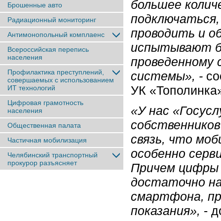
большее колич
Брошенные авто
подключаться,
Радиационный мониторинг
проводить и о
Антимонопольный комплаенс
испытывают бо
Всероссийская перепись
населения
проведенному 
Профилактика преступлений,
системы», -
с
совершаемых с использованием
УК «Тополинка»
ИТ технологий
Цифровая грамотность
«У нас «Госус
населения
собственников
Общественная палата
связь, что мо
Частичная мобилизация
особенно серви
Челябинский транспортный
прокурор разъясняет
Причем цифры 
достаточно на
смартфона, п
показания»,
- 