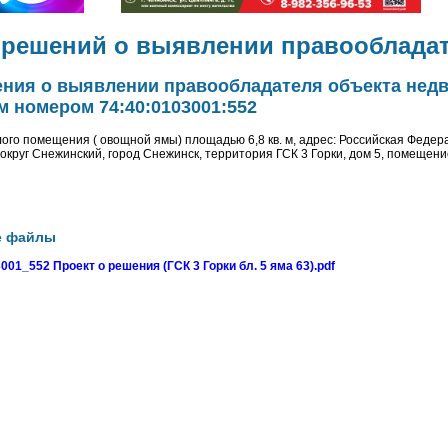
 решений о выявлении правооблада
ения о выявлении правообладателя объекта нед
 номером 74:40:0103001:552
ого помещения ( овощной ямы) площадью 6,8 кв. м, адрес: Российская Федер
 округ Снежинский, город Снежинск, территория ГСК 3 Горки, дом 5, помещени
е файлы
01_552 Проект о решения (ГСК 3 Горки бл. 5 яма 63).pdf