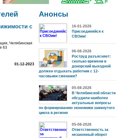
телей
Анонсы
вижимости с
16-01-2026
Присоединяйся к
СВОим!
ация, Челябинская
е 63
06-08-2026
Роструд разъясняет:
сколько времени в
01-12-2023
донорский выходной
должен отдыхать работник с 12-
часовыми сменами?
05-08-2026
В Челябинской области
обсудили наиболее
актуальные вопросы
по формированию экономики замкнутого
цикла в регионе
05-08-2026
Ответственность за
незаконный оборот