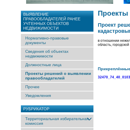
Проекты
ВЫЯВЛЕНИЕ
ПРАВООБЛАДАТЕЛЕЙ РАНЕЕ
УЧТЕННЫX ОБЪЕКТОВ
Проект реш
НЕДВИЖИМОСТИ
кадастровым
Нормативно-правовые
в отношении нежил
документы
область, городской
Сведения об объектах
недвижимости
Должностные лица
Прикреплённы
Проекты решений о выявлении
32470_74_40_01030
правообладателей
Прочее
Уведомления
РУБРИКАТОР
Территориальная избирательная
комиссия