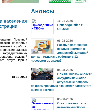
Анонсы
ти населения
16-01-2026
Присоединяйся к
страции
СВОим!
щании, Почетной
06-08-2026
ятости населения
Роструд разъясняет:
азателей в работе,
сколько времени в
рофессиональным
донорский выходной
 государственных
поощрена ведущий
должен отдыхать работник с 12-
ого округа, Ирина
часовыми сменами?
05-08-2026
В Челябинской области
18-12-2023
обсудили наиболее
актуальные вопросы
по формированию экономики замкнутого
цикла в регионе
05-08-2026
Ответственность за
незаконный оборот