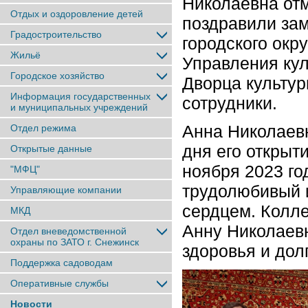
Николаевна от
Отдых и оздоровление детей
поздравили за
Градостроительство
городского окр
Жильё
Управления кул
Городское хозяйство
Дворца культур
Информация государственных
сотрудники.
и муниципальных учреждений
Анна Николаевн
Отдел режима
дня его открыт
Открытые данные
ноября 2023 го
"МФЦ"
трудолюбивый 
Управляющие компании
сердцем. Колле
МКД
Анну Николаев
Отдел вневедомственной
охраны по ЗАТО г. Снежинск
здоровья и дол
Поддержка садоводам
Оперативные службы
Новости