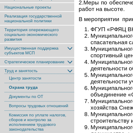
2.Меры по обеспеч
Национальные проекты
работ на высоте.
Реализация государственной
В мероприятии прин
национальной политики
ФГУП «РФЯЦ ВН
Территория опережающего
социально-экономического
Муниципальн
развития
спасательная с
Имущественная поддержка
Муниципально
субъектов МСП
спортивный цен
Муниципально
Стратегическое планирование
деятельности 
Труд и занятость
Муниципальног
Центр занятости
деятельности у
Охрана труда
Муниципаль
объединение «
Документы по ОТ
Муниципальног
Вопросы трудовых отношений
хозяйства Снеж
Муниципальног
Комиссия по уплате налогов,
сборов и контролю за
строительству 
исполнением трудового
Муниципальн
законодательства