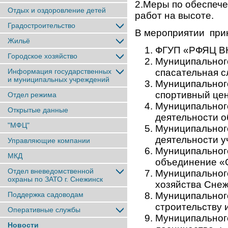
2.Меры по обеспече
Отдых и оздоровление детей
работ на высоте.
Градостроительство
В мероприятии прин
Жильё
ФГУП «РФЯЦ ВН
Городское хозяйство
Муниципальног
Информация государственных
спасательная с
и муниципальных учреждений
Муниципальног
спортивный цен
Отдел режима
Муниципальног
Открытые данные
деятельности 
"МФЦ"
Муниципальног
деятельности у
Управляющие компании
Муниципальног
МКД
объединение «
Отдел вневедомственной
Муниципального
охраны по ЗАТО г. Снежинск
хозяйства Снеж
Поддержка садоводам
Муниципального
строительству 
Оперативные службы
Муниципальног
Новости