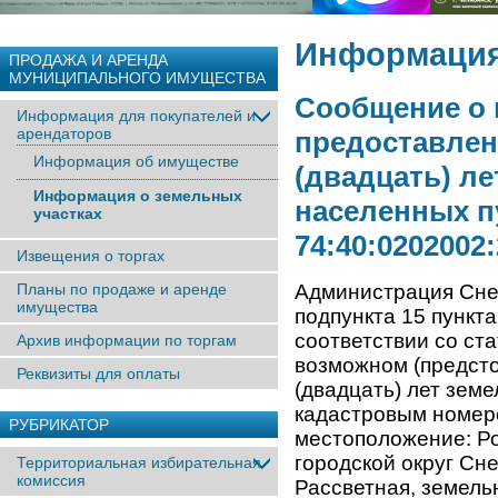
Информация
ПРОДАЖА И АРЕНДА
МУНИЦИПАЛЬНОГО ИМУЩЕСТВА
Сообщение о 
Информация для покупателей и
арендаторов
предоставлен
Информация об имуществе
(двадцать) ле
Информация о земельных
населенных п
участках
74:40:0202002
Извещения о торгах
Планы по продаже и аренде
Администрация Снеж
имущества
подпункта 15 пункта
соответствии со ст
Архив информации по торгам
возможном (предсто
Реквизиты для оплаты
(двадцать) лет земе
кадастровым номеро
РУБРИКАТОР
местоположение: Ро
городской округ Сн
Территориальная избирательная
комиссия
Рассветная, земель