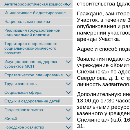
строительства (дале
Антитеррористическая комиссия
Инициативное бюджетирование
Граждане, заинтере
Участок, в течение 
Национальные проекты
опубликования и ра
Реализация государственной
намерении участвов
национальной политики
аренды Участка.
Территория опережающего
социально-экономического
Адрес и способ под
развития
Заявления подаютс
Имущественная поддержка
учреждение «Комит
субъектов МСП
Снежинска» по адрес
Стратегическое планирование
Свердлова, д. 1, с
Труд и занятость
личность заявителя
Социальная сфера
Дополнительную инф
13:00 до 17:30 часо
Отдых и оздоровление детей
земельными ресурс
Градостроительство
казенного учрежде
Жильё
Снежинска» (каб. 16
31.
Городское хозяйство