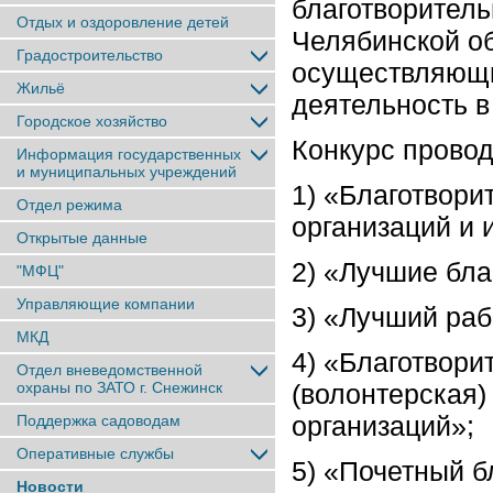
благотворитель
Отдых и оздоровление детей
Челябинской об
Градостроительство
осуществляющи
Жильё
деятельность в
Городское хозяйство
Конкурс прово
Информация государственных
и муниципальных учреждений
1) «Благотвори
Отдел режима
организаций и
Открытые данные
2) «Лучшие бла
"МФЦ"
Управляющие компании
3) «Лучший раб
МКД
4) «Благотвори
Отдел вневедомственной
охраны по ЗАТО г. Снежинск
(волонтерская)
организаций»;
Поддержка садоводам
Оперативные службы
5) «Почетный б
Новости