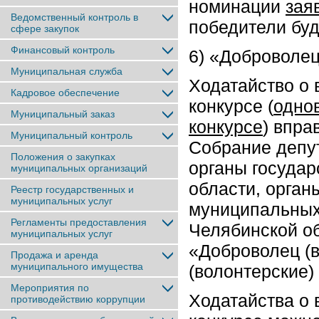
номинации
зая
Ведомственный контроль в
победители буд
сфере закупок
Финансовый контроль
6) «Доброволец
Муниципальная служба
Ходатайство о 
Кадровое обеспечение
конкурсе (
однов
Муниципальный заказ
конкурсе
) впра
Муниципальный контроль
Собрание депу
Положения о закупках
органы государ
муниципальных организаций
области, орган
Реестр государственных и
муниципальных услуг
муниципальных
Регламенты предоставления
Челябинской об
муниципальных услуг
«Доброволец (в
Продажа и аренда
муниципального имущества
(волонтерские)
Мероприятия по
Ходатайства о 
противодействию коррупции