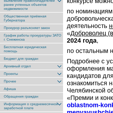
конкурсе можно
Выявление правообладателей
ранее учтенныx объектов
недвижимости
по номинациям
Общественная приёмная
добровольческа
Губернатора
деятельность
н
Прокурор разъясняет закон
«
Доброволец (в
График работы прокуратуры ЗАТО
2024 года
,
г. Снежинска
Бесплатная юридическая
по остальным 
помощь
Бюджет для граждан
Подробнее с у
Архивный отдел
оформления ма
Проекты
кандидатов для
Прочее
ознакомиться н
Афиша
Челябинской о
«Премии и конк
Обращения граждан
oblastnom-konk
Информация о среднемесячной
заработной плате
menyayushchie