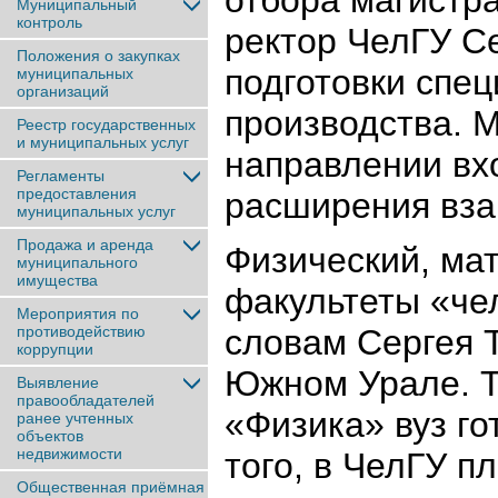
отбора магистр
Муниципальный
контроль
ректор ЧелГУ Се
Положения о закупках
подготовки спец
муниципальных
организаций
производства. 
Реестр государственных
и муниципальных услуг
направлении вх
Регламенты
предоставления
расширения вз
муниципальных услуг
Продажа и аренда
Физический, ма
муниципального
имущества
факультеты «чел
Мероприятия по
противодействию
словам Сергея 
коррупции
Южном Урале. Т
Выявление
правообладателей
«Физика» вуз го
ранее учтенныx
объектов
недвижимости
того, в ЧелГУ 
Общественная приёмная