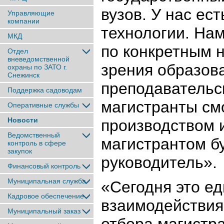
вузов. У нас е
Управляющие
компании
технологии. Нам
МКД
по конкретным н
Отдел
вневедомственной
зрения образов
охраны по ЗАТО г.
Снежинск
преподавательск
Поддержка садоводам
магистранты см
Оперативные службы
Новости
производством 
Ведомственный
магистрантом б
контроль в сфере
закупок
руководитель».
Финансовый контроль
Муниципальная служба
«Сегодня это е
Кадровое обеспечение
взаимодействия 
Муниципальный заказ