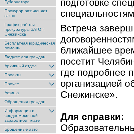
подготовке спе
Губернатора
специальностям
Прокурор разъясняет
закон
График работы
Встреча заверш
прокуратуры ЗАТО г.
Снежинска
договоренностя
Бесплатная юридическая
ближайшее вре
помощь
Бюджет для граждан
посетит Челябин
Архивный отдел
где подробнее п
Проекты
организацией о
Прочее
Снежинске».
Афиша
Обращения граждан
Информация о
Для справки:
среднемесячной
заработной плате
Образовательны
Брошенные авто