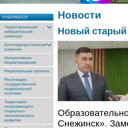
Новости
РУБРИКАТОР
Территориальная
Новый старый
избирательная
комиссия
Антитеррористическая
комиссия
Инициативное
бюджетирование
Национальные проекты
Реализация
государственной
национальной
политики
Территория
опережающего
Образовательн
социально-
экономического
развития
Снежинск». Зам