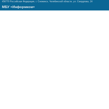
456770 Российская Федерация, г. Снежинск, Челябинской области, ул. Свердлова, 24
МБУ «Информком»