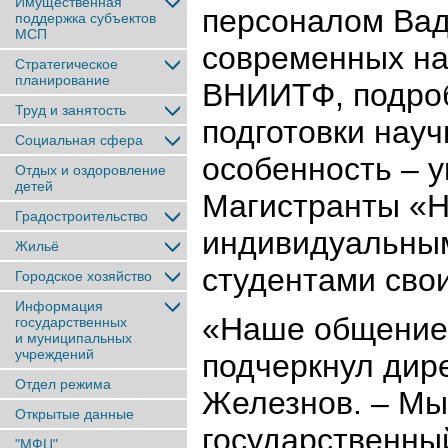
Имущественная
персоналом Вад
поддержка субъектов
МСП
современных н
Стратегическое
планирование
ВНИИТФ, подроб
Труд и занятость
подготовки науч
Социальная сфера
особенность – 
Отдых и оздоровление
детей
Магистранты «Н
Градостроительство
индивидуальным
Жильё
студентами свои
Городское хозяйство
Информация
«Наше общение 
государственных
и муниципальных
учреждений
подчеркнул ди
Отдел режима
Железнов. – Мы
Открытые данные
государственный
"МФЦ"