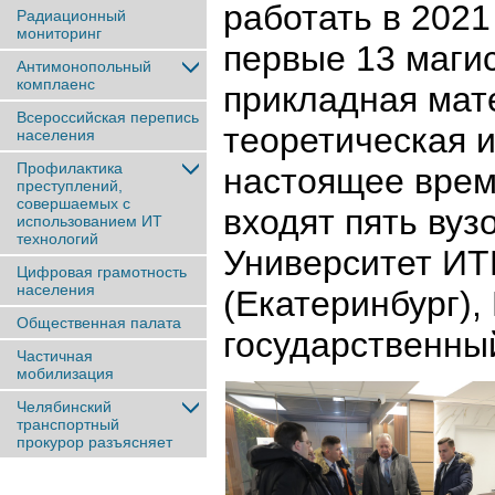
работать в 2021
Радиационный
мониторинг
первые 13 магис
Антимонопольный
комплаенс
прикладная мат
Всероссийская перепись
теоретическая 
населения
Профилактика
настоящее врем
преступлений,
совершаемых с
входят пять ву
использованием ИТ
технологий
Университет ИТ
Цифровая грамотность
населения
(Екатеринбург)
Общественная палата
государственный
Частичная
мобилизация
Челябинский
транспортный
прокурор разъясняет