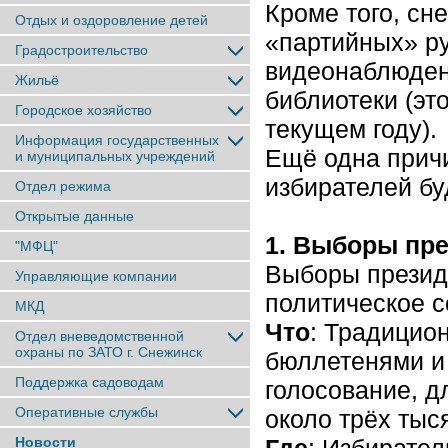
Кроме того, сн
Отдых и оздоровление детей
«партийных» р
Градостроительство
видеонаблюден
Жильё
библиотеки (эт
Городское хозяйство
текущем году).
Информация государственных
Ещё одна причи
и муниципальных учреждений
избирателей бу
Отдел режима
Открытые данные
1. Выборы пр
"МФЦ"
Выборы презид
Управляющие компании
политическое с
МКД
Что
: Традицио
Отдел вневедомственной
охраны по ЗАТО г. Снежинск
бюллетенями и
Поддержка садоводам
голосование, д
Оперативные службы
около трёх тыс
Новости