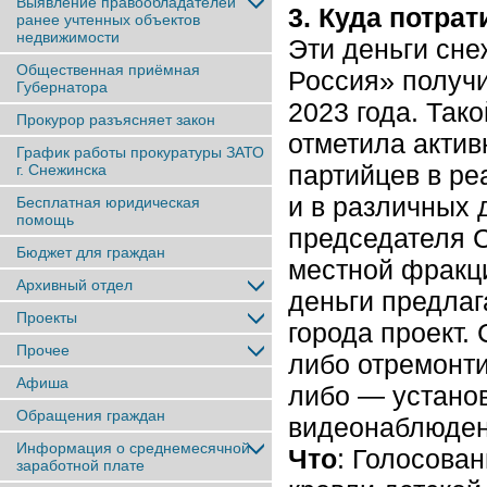
Выявление правообладателей
3. Куда потрат
ранее учтенныx объектов
недвижимости
Эти деньги сне
Общественная приёмная
Россия» получи
Губернатора
2023 года. Так
Прокурор разъясняет закон
отметила актив
График работы прокуратуры ЗАТО
партийцев в ре
г. Снежинска
и в различных
Бесплатная юридическая
помощь
председателя С
Бюджет для граждан
местной фракц
Архивный отдел
деньги предлаг
Проекты
города проект.
Прочее
либо отремонти
Афиша
либо — установ
Обращения граждан
видеонаблюден
Информация о среднемесячной
Что
: Голосова
заработной плате