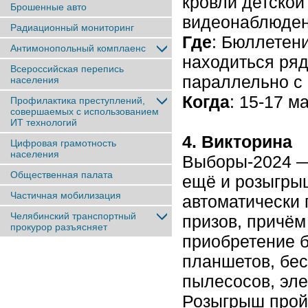
кровли детской
Брошенные авто
видеонаблюден
Радиационный мониторинг
Где
: Бюллетени
Антимонопольный комплаенс
находиться ря
Всероссийская перепись
параллельно с
населения
Когда
: 15-17 м
Профилактика преступлений,
совершаемых с использованием
ИТ технологий
4. Викторина
Цифровая грамотность
населения
Выборы-2024 — 
Общественная палата
ещё и розыгры
Частичная мобилизация
автоматически 
Челябинский транспортный
призов, причём
прокурор разъясняет
приобретение б
планшетов, бес
пылесосов, эле
Розыгрыш пройд