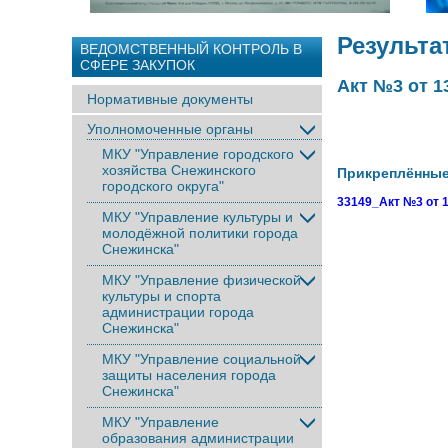
Результа
ВЕДОМСТВЕННЫЙ КОНТРОЛЬ В
СФЕРЕ ЗАКУПОК
Акт №3 от 1
Нормативные документы
Уполномоченные органы
МКУ "Управление городского
хозяйства Снежинского
Прикреплённы
городского округа"
33149_Акт №3 от 
МКУ "Управление культуры и
молодёжной политики города
Снежинска"
МКУ "Управление физической
культуры и спорта
администрации города
Снежинска"
МКУ "Управление социальной
защиты населения города
Снежинска"
МКУ "Управление
образования администрации