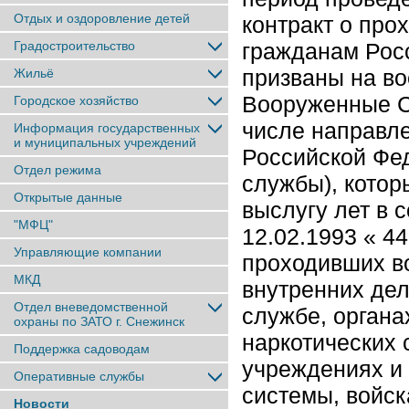
Отдых и оздоровление детей
контракт о про
Градостроительство
гражданам Рос
призваны на в
Жильё
Вооруженные С
Городское хозяйство
числе направле
Информация государственных
и муниципальных учреждений
Российской Фе
Отдел режима
службы), котор
Открытые данные
выслугу лет в с
"МФЦ"
12.02.1993 « 4
Управляющие компании
проходивших во
МКД
внутренних дел
Отдел вневедомственной
службе, органа
охраны по ЗАТО г. Снежинск
наркотических 
Поддержка садоводам
учреждениях и 
Оперативные службы
системы, войск
Новости