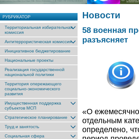
Новости
РУБРИКАТОР
Территориальная избирательная
58 военная п
комиссия
разъясняет
Антитеррористическая комиссия
Инициативное бюджетирование
Национальные проекты
Реализация государственной
национальной политики
Территория опережающего
социально-экономического
развития
Имущественная поддержка
субъектов МСП
«О ежемесячно
Стратегическое планирование
отдельным кат
Труд и занятость
определено, ч
Социальная сфера
период провед