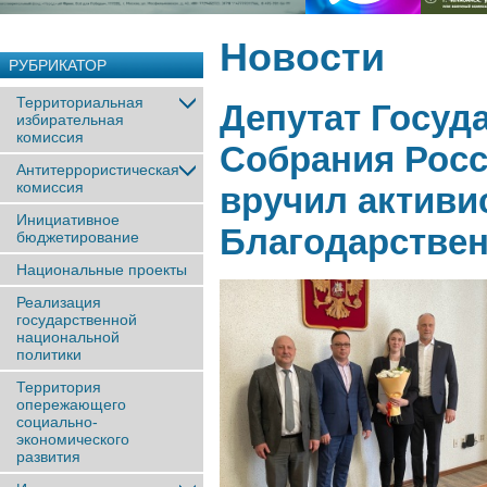
Новости
РУБРИКАТОР
Территориальная
Депутат Госуд
избирательная
комиссия
Собрания Росс
Антитеррористическая
комиссия
вручил активи
Инициативное
Благодарстве
бюджетирование
Национальные проекты
Реализация
государственной
национальной
политики
Территория
опережающего
социально-
экономического
развития