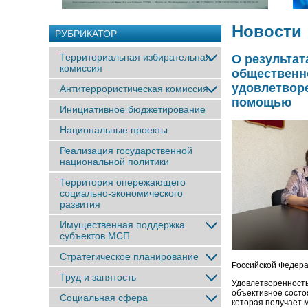
Новости
РУБРИКАТОР
Территориальная избирательная
О результа
комиссия
общественн
удовлетвор
Антитеррористическая комиссия
помощью
Инициативное бюджетирование
Национальные проекты
Реализация государственной
национальной политики
Территория опережающего
социально-экономического
развития
Имущественная поддержка
субъектов МСП
Стратегическое планирование
Российской Федера
Труд и занятость
Удовлетворенность
объективное состо
Социальная сфера
которая получает 