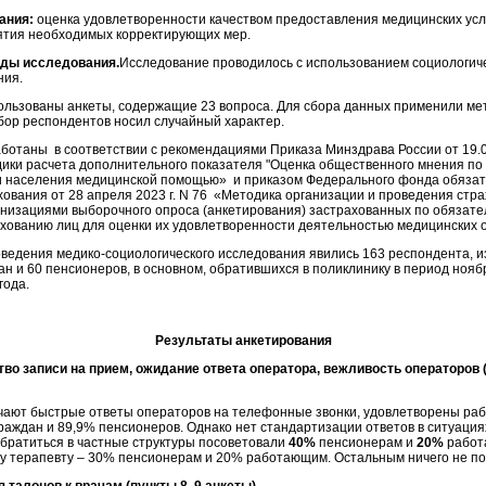
ания:
оценка удовлетворенности качеством предоставления медицинских усл
нятия необходимых корректирующих мер.
ды исследования.
Исследование проводилось с использованием социологиче
ния.
ользованы анкеты, содержащие 23 вопроса. Для сбора данных применили ме
бор респондентов носил случайный характер.
ботаны в соответствии с рекомендациями Приказа Минздрава России от 19.0
ики расчета дополнительного показателя "Оценка общественного мнения по
и населения медицинской помощью» и приказом Федерального фонда обязат
хования от 28 апреля 2023 г. N 76 «Методика организации и проведения стр
низациями выборочного опроса (анкетирования) застрахованных по обязат
хованию лиц для оценки их удовлетворенности деятельностью медицинских о
ведения медико-социологического исследования явились 163 респондента, и
н и 60 пенсионеров, в основном, обратившихся в поликлинику в период нояб
года.
Результаты анкетирования
ство записи на прием, ожидание ответа оператора, вежливость операторов (п
ают быстрые ответы операторов на телефонные звонки, удовлетворены раб
аждан и 89,9% пенсионеров. Однако нет стандартизации ответов в ситуациях,
Обратиться в частные структуры посоветовали
40%
пенсионерам и
20%
работ
му терапевту – 30% пенсионерам и 20% работающим. Остальным ничего не по