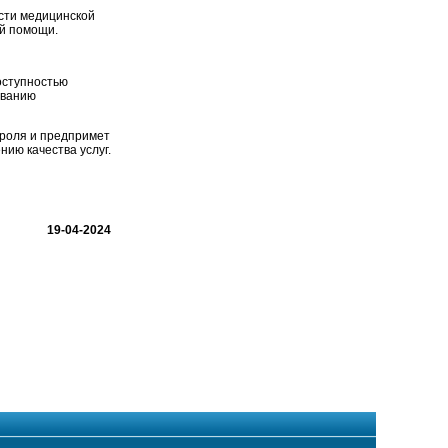
сти медицинской
й помощи.
оступностью
ованию
роля и предпримет
ию качества услуг.
19-04-2024