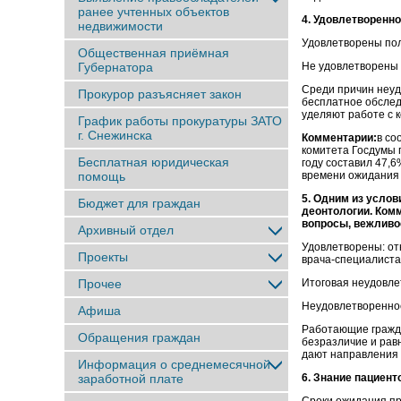
ранее учтенныx объектов
4. Удовлетворенно
недвижимости
Удовлетворены по
Общественная приёмная
Губернатора
Не удовлетворены
Среди причин неуд
Прокурор разъясняет закон
бесплатное обслед
уделяют работе с 
График работы прокуратуры ЗАТО
г. Снежинска
Комментарии:
в со
комитета Госдумы 
Бесплатная юридическая
году составил 47,6
помощь
времени ожидания 
5. Одним из усло
Бюджет для граждан
деонтологии. Ком
вопросы, вежливос
Архивный отдел
Удовлетворены: от
Проекты
врача-специалиста
Прочее
Итоговая неудовле
Неудовлетворенно
Афиша
Работающие гражд
Обращения граждан
безразличие и рав
дают направления 
Информация о среднемесячной
заработной плате
6. Знание пациент