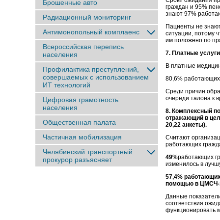
Сроки ожидания пр
Брошенные авто
граждан и 95% пен
знают 97% работа
Радиационный мониторинг
Пациенты не знают
Антимонопольный комплаенс
ситуации, потому ч
им положено по пр
Всероссийская перепись
7. Платные услуги 
населения
В платные медици
Профилактика преступлений,
совершаемых с использованием
80,6% работающих 
ИТ технологий
Среди причин обра
очереди талона к 
Цифровая грамотность
населения
8. Комплексный п
отражающий в цел
Общественная палата
20,22 анкеты).
Частичная мобилизация
Считают организа
работающих гражд
Челябинский транспортный
49%
работающих г
прокурор разъясняет
изменилось в лучш
57,4% работающих
помощью в ЦМСЧ-
Данные показатели
соответствия ожида
функционировать 