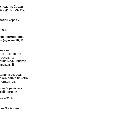
е недели. Среди
а 7 день –
24,3%,
талон через 2-3
 59%.
своевременность
(пункты 10, 11,
мени на
одно посещение
 условиях
ление медицинской
вовать. В
ания в очереди
о ожидание приема
пондентов.
, лабораторно-
кой помощи.
ель –
21%
ез 3 и более