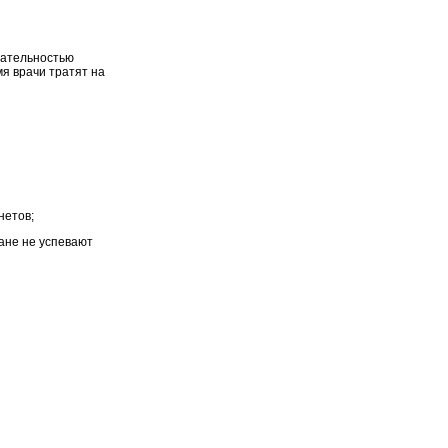
мательностью
мя врачи тратят на
нетов;
ане не успевают