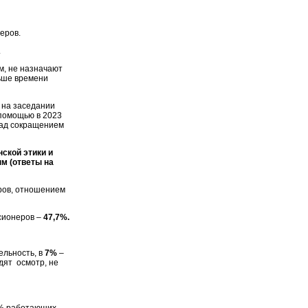
еров.
.
м, не назначают
льше времени
 на заседании
 помощью в 2023
 над сокращением
ской этики и
м (ответы на
ров, отношением
ионеров –
47,7%.
ельность, в
7%
–
дят осмотр, не