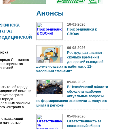
Анонсы
ежинска
16-01-2026
Присоединяйся к
га за
СВОим!
медицинской
06-08-2026
инска
Роструд разъясняет:
сколько времени в
города Снежинска
донорский выходной
ониторинга за
должен отдыхать работник с 12-
ервичной
часовыми сменами?
05-08-2026
 жителей города
В Челябинской области
едицинской помощи
обсудили наиболее
чение февраля-
актуальные вопросы
ы города
по формированию экономики замкнутого
деральным законом
цикла в регионе
ого контроля в
05-08-2026
де отражающий
Ответственность за
е личностью,
незаконный оборот