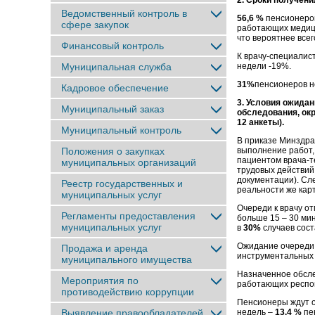
2. Сроки получения
Ведомственный контроль в
56,6 %
пенсионеров
сфере закупок
работающих медици
что вероятнее всег
Финансовый контроль
К врачу-специалис
Муниципальная служба
недели -19%.
31%
пенсионеров не
Кадровое обеспечение
3. Условия ожидан
Муниципальный заказ
обследования, окр
12 анкеты).
Муниципальный контроль
В приказе Минздра
Положения о закупках
выполнение работ,
пациентом врача-т
муниципальных организаций
трудовых действий
документации). Сл
Реестр государственных и
реальности же карт
муниципальных услуг
Очереди к врачу о
Регламенты предоставления
больше 15 – 30 ми
муниципальных услуг
в
30%
случаев сост
Ожидание очереди 
Продажа и аренда
инструментальных 
муниципального имущества
Назначенное обслед
Мероприятия по
работающих респо
противодействию коррупции
Пенсионеры ждут о
Выявление правообладателей
недель –
13.4 %
пе