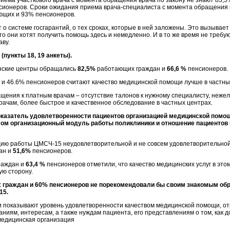
иема участкового врача с момента обращения врача по закону не знают 83,
сионеров. Сроки ожидания приема врача-специалиста с момента обращения в
ющих и 93% пенсионеров.
 о системе госгарантий, о тех сроках, которые в ней заложены. Это вызывае
то они хотят получить помощь здесь и немедленно. И в то же время не требуют
аву.
(пункты 18, 19 анкеты).
нские центры обращались
82,5%
работающих граждан и
66,6 %
пенсионеров.
и 46.6% пенсионеров считают качество медицинской помощи лучше в частных
щения к платным врачам – отсутствие талонов к нужному специалисту, нежел
врачам, более быстрое и качественное обследование в частных центрах.
оказатель удовлетворенности пациентов организацией медицинской помо
ом организационный модуль работы поликлиники и отношение пациентов 
цию работы ЦМСЧ-15 неудовлетворительной и не совсем удовлетворительно
ан и
51,6%
пенсионеров.
раждан и
63,4 %
пенсионеров отметили, что качество медицинских услуг в этом
ую сторону.
 граждан и 60% пенсионеров не порекомендовали бы своим знакомым обр
15.
 показывают уровень удовлетворенности качеством медицинской помощи, о
ниям, интересам, а также нуждам пациента, его представлениям о том, как 
медицинская организация