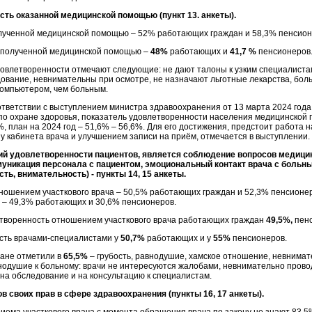
сть оказанной медицинской помощью (пункт 13. анкеты).
лученной медицинской помощью – 52% работающих граждан и 58,3% пенсион
 полученной медицинской помощью –
48%
работающих и
41,7 %
пенсионеров
овлетворенности отмечают следующие: не дают талоны к узким специалиста
ование, невнимательны при осмотре, не назначают льготные лекарства, бо
компьютером, чем больным.
ответствии с выступлением министра здравоохранения от 13 марта 2024 года
по охране здоровья, показатель удовлетворенности населения медицинской
%, план на 2024 год – 51,6% – 56,6%. Для его достижения, предстоит работа
у кабинета врача и улучшением записи на приём, отмечается в выступлении.
вий удовлетворенности пациентов, является соблюдение вопросов медицин
муникация персонала с пациентом, эмоциональный контакт врача с больны
ть, внимательность) - пункты 14, 15 анкеты.
ношением участкового врача – 50,5% работающих граждан и 52,3% пенсионе
 – 49,3% работающих и 30,6% пенсионеров.
творенность отношением участкового врача работающих граждан
49,5%,
пенс
сть врачами-специалистами у
50,7%
работающих и у
55%
пенсионеров.
ане отметили в
65,5%
– грубость, равнодушие, хамское отношение, невнимат
нодушие к больному: врачи не интересуются жалобами, невнимательно прово
на обследование и на консультацию к специалистам.
ов своих прав в сфере здравоохранения (пункты 16, 17 анкеты).