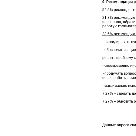
9. Рекомендации р
54,5% респонденто
21,8% рекомендуют
персонала, обратит
работу с компьютер
23,6% рекомендуют
- ликвидировать о
- обеспечить паци
решить проблему с
- своевременно ин
-продумать вопрос
после работы прие
- максимально исп
7,27% – сделать д
7,27% – обновить 
Данные опроса сви