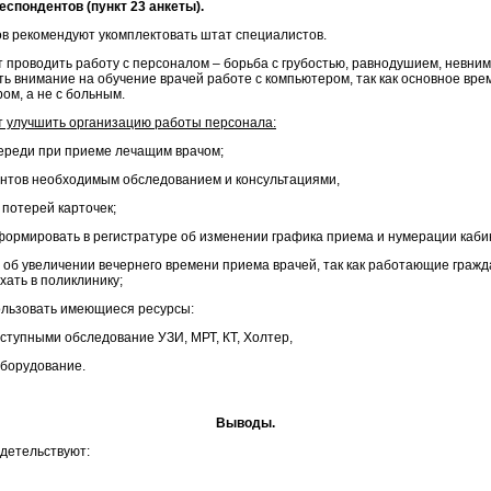
еспондентов (пункт 23 анкеты).
в рекомендуют укомплектовать штат специалистов.
 проводить работу с персоналом – борьба с грубостью, равнодушием, невни
ь внимание на обучение врачей работе с компьютером, так как основное вре
ом, а не с больным.
 улучшить организацию работы персонала:
череди при приеме лечащим врачом;
ентов необходимым обследованием и консультациями,
 потерей карточек;
формировать в регистратуре об изменении графика приема и нумерации каби
 об увеличении вечернего времени приема врачей, так как работающие гражд
хать в поликлинику;
ользовать имеющиеся ресурсы:
оступными обследование УЗИ, МРТ, КТ, Холтер,
оборудование.
Выводы.
детельствуют: