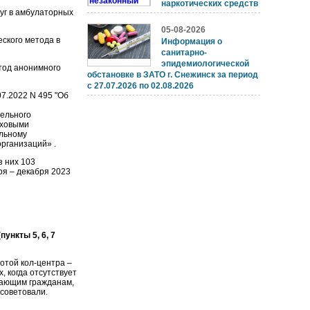
наркотических средств
уг в амбулаторных
05-08-2026
ского метода в
Информация о
санитарно-
эпидемиологической
тод анонимного
обстановке в ЗАТО г. Снежинск за период
с 27.07.2026 по 02.08.2026
7.2022 N 495 "Об
ельного
аховыми
ельному
рганизаций» .
з них 103
ря – декабря 2023
ункты 5, 6, 7
отой кол-центра –
 когда отсутствует
ающим гражданам,
советовали.