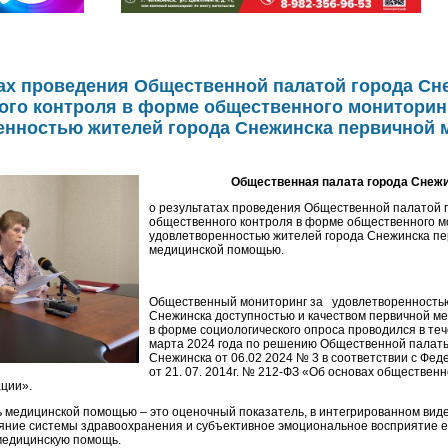
тах проведения Общественной палатой города Сн
ого контроля в форме общественного мониторин
енностью жителей города Снежинска первичной 
Общественная палата города Снеж
о результатах проведения Общественной палатой 
общественного контроля в форме общественного м
удовлетворенностью жителей города Снежинска п
медицинской помощью.
Общественный мониторинг за удовлетворенностью
Снежинска доступностью и качеством первичной м
в форме социологического опроса проводился в те
марта 2024 года по решению Общественной палат
Снежинска от 06.02 2024 № 3 в соответствии с Фе
от 21. 07. 2014г. № 212-ФЗ «Об основах общественн
ции».
 медицинской помощью – это оценочный показатель, в интегрированном ви
яние системы здравоохранения и субъективное эмоциональное восприятие е
медицинскую помощь.