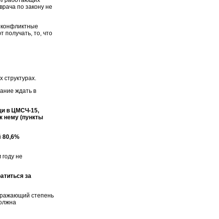
5% работающих
рача по закону не
т конфликтные
 получать, то, что
 структурах.
ание ждать в
щи в ЦМСЧ-15,
к нему (пункты
й
80,6%
 году не
атиться за
тражающий степень
должна