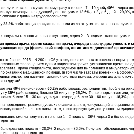
 талонов к врачам (пункты 8, 9 анкеты).
 получили талоны к участковому врачу в течение 7 – 10 дней
, 40%
– через дв
нскую помощь на следующий день получили 13,6%, от 2 до 5 дней –
29,9%,
н
о связано с днями нетрудоспособности.
ту
23,2%
работающих граждан не попали из-за отсутствия талонов, получили 
 получили талонов из-за их отсутствия, через 2 – 3 недели талон получили –
ия приема врача, время ожидания врача, очереди к врачу, доступность и 
ужающая среда (физический комфорт, логистика медицинской организации 
ва от 2 июня 2015 г. N 290-н «Об утверждении типовых отраслевых норм вре
 связанных с посещением одним пациентом врача», установлено время на 
ерапевта , врача специалиста, необходимое для выполнения в амбулаторных
 по оказанию медицинской помощи, (в том числе затраты времени на оформ
едовательно, при наличии талонной системы приема, очереди должны отсутст
ина другая!
тметили
40
% пенсионеров и
60,2%
работающих респондентов. Проблема ожид
нут у
35%
работающих, больше 30 минут – у
25,2%.
Пенсионеры отметили, чт
авляет более 15 – 30 минут, сидят в очереди более 30 – 60 минут –
18,3%
рес
на проведение, рекомендуемых лечащим врачом, консультаций специалистов
исследований является элементом, характеризующим доступность медицинс
ование смогли получить в течение 1 – 2 недель – 36%, через 3 и более нед
ндентов.
бследование: неделю – 28,3%, 2 недели – 36,6%. Получают обследование чер
нсионеров респондентов.