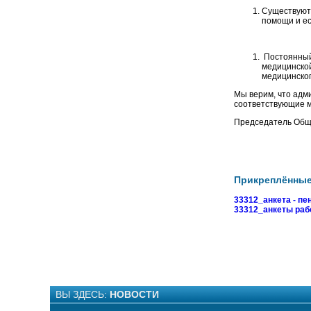
Существуют
помощи и е
Постоянный 
медицинской
медицинског
Мы верим, что адм
соответствующие м
Председател
Прикреплённы
33312_анкета - пе
33312_анкеты раб
ВЫ ЗДЕСЬ:
НОВОСТИ