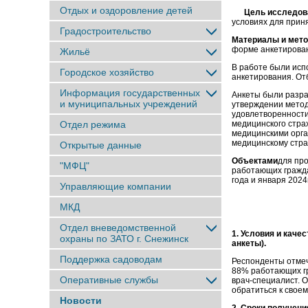
Отдых и оздоровление детей
Цель исследов
условиях для при
Градостроительство
Материалы и мето
форме анкетирова
Жильё
В работе были исп
Городское хозяйство
анкетирования. От
Информация государственных
Анкеты были разра
и муниципальных учреждений
утверждении метод
удовлетворенност
Отдел режима
медицинского стра
медицинскими орга
медицинскому стра
Открытые данные
Объектами
для про
"МФЦ"
работающих гражда
года и января 2024
Управляющие компании
МКД
Отдел вневедомственной
1. Условия и каче
охраны по ЗАТО г. Снежинск
анкеты).
Поддержка садоводам
Респонденты отмеч
88% работающих гр
Оперативные службы
врач-специалист. 
обратиться к свое
Новости