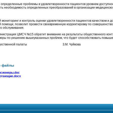
 определенные проблемы в удовлетворенности пациентов уровнем доступно
сть необходимость определенных преобразований в организации медицинско
мониторинг и контроль оценки удовлетворенности пациентов качеством и д
 помощи, позволит провести своевременную корректировку по совершенств
о обслуживания.
инистрация ЦМСЧ №15 обратит внимание на результаты общественного конт
еры по решению вышеуказанных проблем, что будет способствовать повышен
ь Общественной палаты З.М. Чуйкова
е файлы
нсионеры.doc
отающие.docx