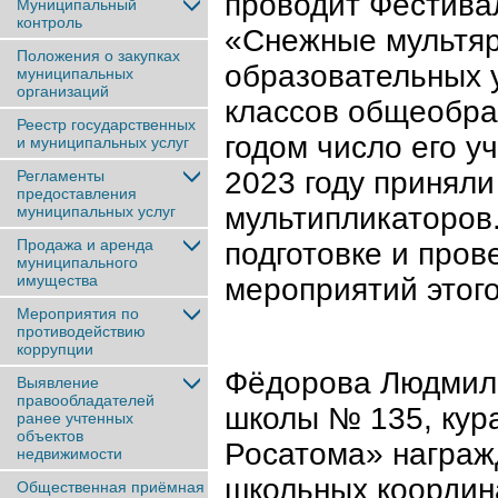
проводит Фестива
Муниципальный
контроль
«Снежные мультяр
Положения о закупках
образовательных 
муниципальных
организаций
классов общеобра
Реестр государственных
годом число его у
и муниципальных услуг
2023 году принял
Регламенты
предоставления
мультипликаторов.
муниципальных услуг
Продажа и аренда
подготовке и пров
муниципального
имущества
мероприятий этого
Мероприятия по
противодействию
коррупции
Фёдорова Людмил
Выявление
правообладателей
школы № 135, кур
ранее учтенныx
объектов
Росатома» награж
недвижимости
школьных координ
Общественная приёмная