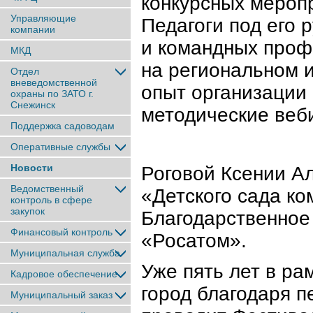
конкурсных мероп
Управляющие
Педагоги под его 
компании
и командных проф
МКД
на региональном 
Отдел
вневедомственной
опыт организации
охраны по ЗАТО г.
Снежинск
методические веб
Поддержка садоводам
Оперативные службы
Новости
Роговой Ксении А
Ведомственный
«Детского сада к
контроль в сфере
закупок
Благодарственное
Финансовый контроль
«Росатом».
Муниципальная служба
Уже пять лет в р
Кадровое обеспечение
город благодаря п
Муниципальный заказ