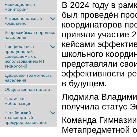
В 2024 году в ра
Радиационный
мониторинг
был проведён про
Антимонопольный
координаторов пр
комплаенс
приняли участие 2
Всероссийская перепись
населения
кейсами эффектив
Профилактика
преступлений,
школьного коорди
совершаемых с
использованием ИТ
представляли сво
технологий
эффективности р
Цифровая грамотность
населения
в будущем.
Общественная палата
Людмила Владимир
Частичная
мобилизация
получила статус 
Челябинский
транспортный
Команда Гимназии
прокурор разъясняет
Метапредметной о