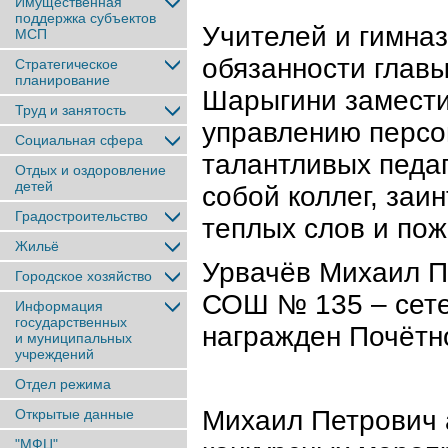
Имущественная
поддержка субъектов
Учителей и гимна
МСП
обязанности главы
Стратегическое
планирование
Шарыгини замест
Труд и занятость
управлению персо
Социальная сфера
талантливых педаг
Отдых и оздоровление
детей
собой коллег, заи
Градостроительство
теплых слов и по
Жильё
Урвачёв Михаил П
Городское хозяйство
СОШ № 135 – сете
Информация
государственных
награжден Почётн
и муниципальных
учреждений
Отдел режима
Михаил Петрович 
Открытые данные
"МФЦ"