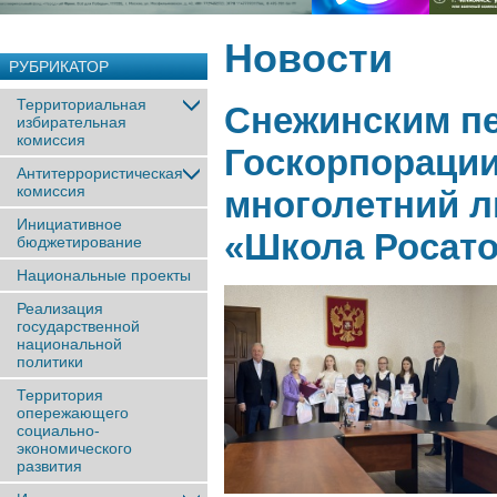
Новости
РУБРИКАТОР
Территориальная
Снежинским пе
избирательная
комиссия
Госкорпорации
Антитеррористическая
комиссия
многолетний л
Инициативное
«Школа Росат
бюджетирование
Национальные проекты
Реализация
государственной
национальной
политики
Территория
опережающего
социально-
экономического
развития