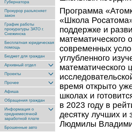
Губернатора
Программа «Атомк
Прокурор разъясняет
закон
«Школа Росатома»
График работы
поддержке и разви
прокуратуры ЗАТО г.
Снежинска
математического о
Бесплатная юридическая
современных усло
помощь
углубленного изуч
Бюджет для граждан
Архивный отдел
математического ц
Проекты
исследовательско
Прочее
время открыто уже
Афиша
школах и готовитс
Обращения граждан
в 2023 году в рей
Информация о
десятку лучших и 
среднемесячной
заработной плате
Людмилы Владими
Брошенные авто