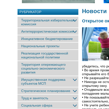
Новости
РУБРИКАТОР
Территориальная избирательная
Открытое ок
комиссия
Антитеррористическая комиссия
Инициативное бюджетирование
Национальные проекты
Реализация государственной
национальной политики
Территория опережающего
убедитесь, что 
социально-экономического
• Во время пров
развития
открывайте его 
• Не разрешайте
Имущественная поддержка
• Никогда не ос
субъектов МСП
открытому окну.
• Отодвиньте вс
Стратегическое планирование
попадание малы
• Не показывайт
Труд и занятость
самостоятельно,
• Не учите ребе
Социальная сфера