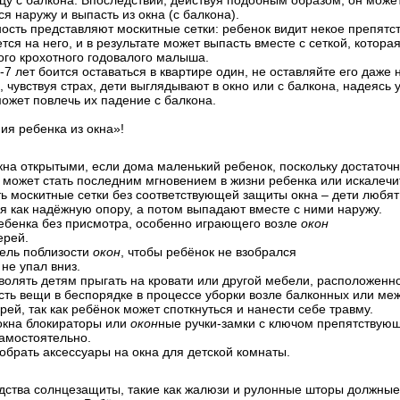
ицу с балкона. Впоследствии, действуя подобным образом, он мож
я наружу и выпасть из окна (с балкона).
ость представляют москитные сетки: ребенок видит некое препятс
ся на него, и в результате может выпасть вместе с сеткой, котора
ого крохотного годовалого малыша.
-7 лет боится оставаться в квартире один, не оставляйте его даже 
, чувствуя страх, дети выглядывают в окно или с балкона, надеясь 
может повлечь их падение с балкона.
ия ребенка из окна»!
окна открытыми, если дома маленький ребенок, поскольку достаточн
я может стать последним мгновением в жизни ребенка или искалечит
ть москитные сетки без соответствующей защиты окна – дети любят
я как надёжную опору, а потом выпадают вместе с ними наружу.
ребенка без присмотра, особенно играющего возле
окон
ерей.
бель поблизости
окон
, чтобы ребёнок не взобрался
 не упал вниз.
зволять детям прыгать на кровати или другой мебели, расположенн
асть вещи в беспорядке в процессе уборки возле балконных или м
рей, так как ребёнок может споткнуться и нанести себе травму.
 окна блокираторы или
окон
ные ручки-замки с ключом препятствую
амостоятельно.
обрать аксессуары на окна для детской комнаты.
едства солнцезащиты, такие как жалюзи и рулонные шторы должные