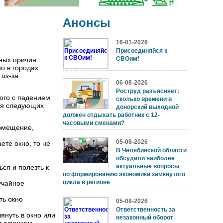
Анонсы
16-01-2026
Присоединяйся к
СВОим!
вных причин
о в городах.
м
из
-за
06-08-2026
Роструд разъясняет:
ного с падением
сколько времени в
ся следующих
донорский выходной
должен отдыхать работник с 12-
часовыми сменами?
помещение,
05-08-2026
ете окно, то не
В Челябинской области
обсудили наиболее
актуальные вопросы
ся и полезть к
по формированию экономики замкнутого
цикла в регионе
учайное
ть окно
05-08-2026
Ответственность за
януть в окно или
незаконный оборот