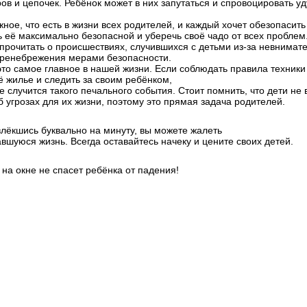
в и цепочек. Ребёнок может в них запутаться и спровоцировать у
жное, что есть в жизни всех родителей, и каждый хочет обезопасить
ь её максимально безопасной и уберечь своё чадо от всех проблем
прочитать о происшествиях, случившихся с детьми из-за невнимат
пренебрежения мерами безопасности.
это самое главное в нашей жизни. Если соблюдать правила техники
ё жилье и следить за своим ребёнком,
е случится такого печального события. Стоит помнить, что дети не 
 угрозах для их жизни, поэтому это прямая задача родителей.
влёкшись буквально на минуту, вы можете жалеть
авшуюся жизнь. Всегда оставайтесь начеку и цените своих детей.
 на окне не спасет ребёнка от падения!