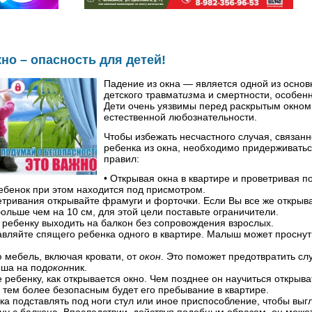
но – опасность для детей!
Падение из окна — является одной из осно
детского травмат
из
ма и смертности, особенн
Дети очень уязвимы перед раскрытым окно
естественной любознательности.
Чтобы избежать несчастного случая, связан
ребенка из окна, необходимо придерживать
правил:
• Открывая окна в квартире и проветривая 
ребенок при этом находится под присмотром.
етривания открывайте фрамуги и форточки. Если Вы все же открыва
больше чем на 10 см, для этой цели поставьте ограничители.
 ребенку выходить на балкон без сопровождения взрослых.
тавляйте спящего ребенка одного в квартире. Малыш может проснуть
ю мебель, включая кровати, от
окон
. Это поможет предотвратить сл
ша на под
окон
ник.
е ребенку, как открывается окно. Чем позднее он научиться открыва
 тем более безопасным будет его пребывание в квартире.
нка подставлять под ноги стул или иное приспособление, чтобы выгл