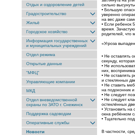
заглянуть на ул
Отдых и оздоровление детей
сильно высунутьс
• Большую опасн
Градостроительство
уверенно опирает
на вес даже сам
Жильё
• Если ребенок 5
время. Зачастую
Городское хозяйство
родителей, что 
Информация государственных
«Угроза выпаден
и муниципальных учреждений
Отдел режима
• Не оставлять 
секунду, котора
Открытые данные
• Не использова
них, воспринима
"МФЦ"
• Не оставлять 
и стеклянных дв
Управляющие компании
• Не ставить ме
на под
окон
ник и
МКД
• Не следует по
• Не следует кл
Отдел вневедомственной
остеклённых две
охраны по ЗАТО г. Снежинск
• Установить на
Поддержка садоводам
окна ребёнком с
• Тщательно под
Оперативные службы
В частности, ср
Новости