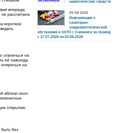
ет слишком
наркотических средств
твие впереди,
05-08-2026
я не рассчитана
Информация о
санитарно-
на короткое
эпидемиологической
увидеть
обстановке в ЗАТО г. Снежинск за период
с 27.07.2026 по 02.08.2026
о отвлечься на
ь её навсегда.
 опираться на
ой вблизи
окон
.
ежкомнатных
щие открытию
 быть без