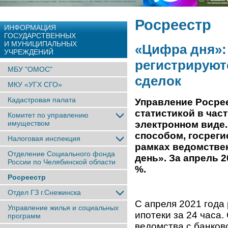
Росреестр
ИНФОРМАЦИЯ
ГОСУДАРСТВЕННЫХ
И МУНИЦИПАЛЬНЫХ
«Цифра дня»:
УЧРЕЖДЕНИЙ
регистрируют
МБУ "ОМОС"
сделок
МКУ «УГХ СГО»
Кадастровая палата
Управление Росрее
статистикой в час
Комитет по управлению
имуществом
электронном виде
способом, госреги
Налоговая инспекция
рамках ведомствен
Отделение Социального фонда
день». За апрель 2
России по Челябинской области
%.
Росреестр
Отдел ГЗ г.Снежинска
С апреля 2021 года
Управление жилья и социальных
ипотеки за 24 часа
программ
ведомства с банко