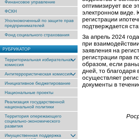
Финансовое управление
оптимизирует все э
ФСКН
электронном виде.
регистрации ипотеч
Уполномоченный по защите прав
предпринимателей
подтверждается ста
Фонд социального страхования
За апрель 2024 год
при взаимодействии
РУБРИКАТОР
заявления на регис
регистрации прав п
Территориальная избирательная
образом, если рань
комиссия
дней, то благодаря
Антитеррористическая комиссия
осуществляет реги
Инициативное бюджетирование
документы в течени
Национальные проекты
Реализация государственной
национальной политики
Рос
Территория опережающего
социально-экономического
развития
Имущественная поддержка