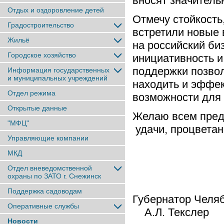
вносят значитель
Отдых и оздоровление детей
Отмечу стойкость
Градостроительство
встретили новые 
Жильё
на российский би
Городское хозяйство
инициативность и
поддержки позво
Информация государственных
и муниципальных учреждений
находить и эффе
Отдел режима
возможности для 
Открытые данные
Желаю всем пред
"МФЦ"
удачи, процвета
Управляющие компании
МКД
Отдел вневедомственной
охраны по ЗАТО г. Снежинск
Поддержка садоводам
Губернат
Оперативные службы
А.Л. Текслер
Новости