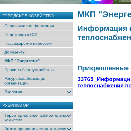
МКП "Энерге
ГОРОДСКОЕ ХОЗЯЙСТВО
Справочная информация
Информация о
Подготовка к ОЗП
теплоснабжени
Пассажирские перевозки
Документы
МКП "Энергетик"
Прикреплённые
Правила благоустройства
Ресурсоснабжающие
33765_Информация
организации
теплоснабжения по
Экология
РУБРИКАТОР
Территориальная избирательная
комиссия
Антитеррористическая комиссия