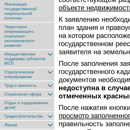
Реализация
объекте недвижимост
государственной
национальной
К заявлению необходи
политики
план здания и право
Территория
опережающего
на котором располож
социально-
экономического
государственном реес
развития
заявителя на земельн
Имущественная
поддержка субъектов
После заполнения за
МСП
государственного кад
Стратегическое
планирование
документов необходи
Труд и занятость
недоступна в случа
Социальная сфера
отмеченных красным
Отдых и оздоровление
После нажатия кнопк
детей
просмотр заполненно
Градостроительство
правильность заполне
Жильё