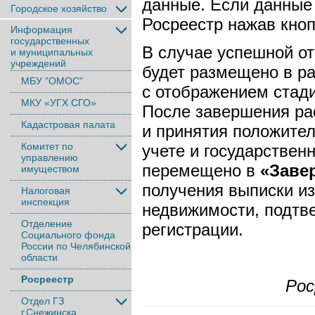
данные. Если данные 
Городское хозяйство
Росреестр нажав кно
Информация
государственных
В случае успешной от
и муниципальных
учреждений
будет размещено в р
МБУ "ОМОС"
с отображением стади
МКУ «УГХ СГО»
После завершения ра
Кадастровая палата
и принятия положите
Комитет по
учете и государствен
управлению
перемещено в
«Заве
имуществом
получения выписки из
Налоговая
инспекция
недвижимости, подтв
Отделение
регистрации.
Социального фонда
России по Челябинской
области
Росреестр
Рос
Отдел ГЗ
г.Снежинска