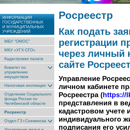
Росреестр
ИНФОРМАЦИЯ
ГОСУДАРСТВЕННЫХ
И МУНИЦИПАЛЬНЫХ
Как подать зая
УЧРЕЖДЕНИЙ
регистрации п
МБУ "ОМОС"
МКУ «УГХ СГО»
через личный 
Кадастровая палата
сайте Росреес
Комитет по
управлению
имуществом
Управление Росреес
личном кабинете п
Налоговая инспекция
Росреестра (
https://l
Отделение Социального
фонда России по
представления в ве
Челябинской области
кадастровом учете 
Росреестр
индивидуального жи
Отдел ГЗ г.Снежинска
подписания его ус
Управление жилья и