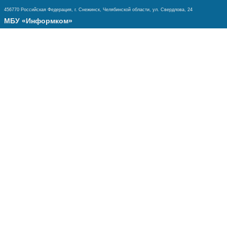
456770 Российская Федерация, г. Снежинск, Челябинской области, ул. Свердлова, 24
МБУ «Информком»