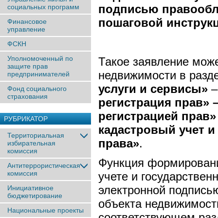
подписью правообла
социальных программ
пошаговой инструкц
Финансовое
управление
ФСКН
Уполномоченный по
Такое заявление мож
защите прав
недвижимости в разде
предпринимателей
услуги и сервисы»
–
Фонд социального
страхования
регистрация прав» 
регистрацией прав»
РУБРИКАТОР
кадастровый учет и
Территориальная
права»
.
избирательная
комиссия
Функция формировани
Антитеррористическая
комиссия
учете и государствен
электронной подпись
Инициативное
бюджетирование
объекта недвижимос
Национальные проекты
соответствующем раз