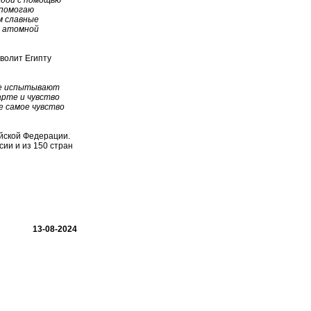
ндой с помощью
 помогаю
м славные
ь атомной
зволит Египту
рые испытывают
арте и чувство
е самое чувство
йской Федерации.
сии и из 150 стран
13-08-2024