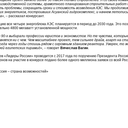
лощадке будет занято более 30 тысяч только строителей. Я со своей кома
изводственной системы, грамотного планирования строительных работ
ть проблемы, сокращать сроки и стоимость возведения АЭС. Мы продолжи
их энергетиков, построивших Асуанский гидрокомплекс, и начнем летопис
а»,
– рассказал конкурсант.
цию все четыре энергоблока АЭС планируется в период до 2030 года. Это по
ельно 4800 мегаватт установленной мощности.
в 90-х выбирали профессии юристов и экономистов. Но те чувства, кото
внятся ни с чем. Чем масштабнее проект, тем сильнее драйв, азарт на ст
огда через годы стоишь рядом с огромным зданием реактора. Уверен, то ж
лей египетских пирамид»,
– говорит
Вячеслав Вагин
.
ев «Лидеры России» проводится с 2017 года по поручению Президента Росси
онов на участие в конкурсе подано более одного миллиона заявок со всей Рос
ссия – страна возможностей»