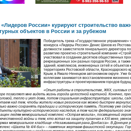
 «Лидеров России» курируют строительство важ
урных объектов в России и за рубежом
Победитель трека «Государственное управление» 
конкурса «Лидеры России» Денис Шихов из Ростова
должности заместителя генерального директора по
развитию проектно-строительной компании «Стро
участвовал в создании десятков общественных про
рекреационных зон разных городов России, а также
зданий, комплексов, инженерных сетей и объектов 
территориях Ростовской области, Краснодарского к
Крым, в Ямало-Ненецком автономном округе. Уже б
коллегами занимается восстановлением жизненно 
инфраструктуры и проектированием городов будущ
«Опыт работы в строительстве, ЖКХ, силовых с
ре позволяет мне видеть жизнь города целостной картиной. Конечно, пре
оловой, тепло и уют дома, потом социальная инфраструктура: школы, сади
таем над тем, чтобы жители новых регионов как можно быстрее вернулись
лько важно сохранять традиции и историческую память. Поэтому уже сейча
ъекты культурно-исторического наследия, в том числе федерального значе
вращен людям мемориальный комплекс «Острая могила», посвященный героя
ечественной войны и тем, кто встал на защиту луганчан в XXI веке, увеков
рмах мемориальное кладбище «Незаживающая рана Донбасса». В Донецке 
плекс «Шахта № 4/4-бис» – памятник жертвам фашистской оккупации. Гор