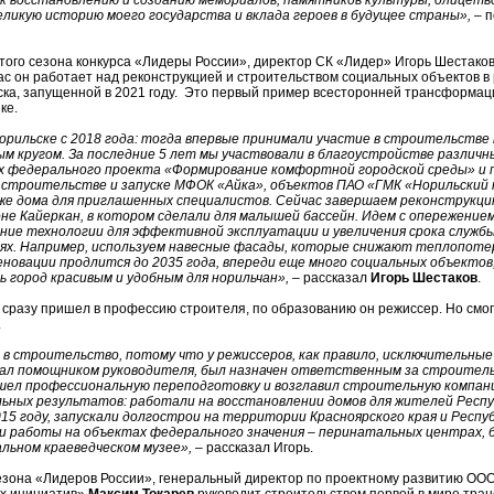
к восстановлению и созданию мемориалов, памятников культуры, олицетв
великую историю моего государства и вклада героев в будущее страны»,
– 
ого сезона конкурса «Лидеры России», директор СК «Лидер» Игорь Шестаков
ас он работает над реконструкцией и строительством социальных объектов в
ка, запущенной в 2021 году. Это первый пример всесторонней трансформаци
ке.
орильске с 2018 года: тогда впервые принимали участие в строительстве
м кругом. За последние 5 лет мы участвовали в благоустройстве различн
ах федерального проекта «Формирование комфортной городской среды» и
: строительстве и запуске МФОК «Айка», объектов ПАО «ГМК «Норильский 
же дома для приглашенных специалистов. Сейчас завершаем реконструкци
оне Кайеркан, в котором сделали для малышей бассейн. Идем с опережение
ние технологии для эффективной эксплуатации и увеличения срока службы
иях. Например, используем навесные фасады, которые снижают теплопоте
новации продлится до 2035 года, впереди еще много социальных объектов
 город красивым и удобным для норильчан»,
– рассказал
Игорь Шестаков
.
сразу пришел в профессию строителя, по образованию он режиссер. Но смог
.
в строительство, потому что у режиссеров, как правило, исключительны
тал помощником руководителя, был назначен ответственным за строитель
ошел профессиональную переподготовку и возглавил строительную компани
льных результатов: работали на восстановлении домов для жителей Респу
015 году, запускали долгострои на территории Красноярского края и Респу
и работы на объектах федерального значения – перинатальных центрах, б
льном краеведческом музее»,
– рассказал Игорь.
езона «Лидеров России», генеральный директор по проектному развитию ООО