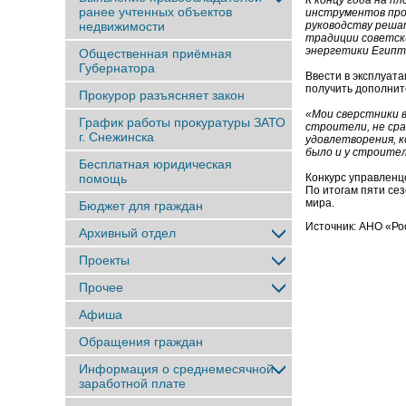
К концу года на п
ранее учтенныx объектов
инструментов про
недвижимости
руководству реша
традиции советск
энергетики Египт
Общественная приёмная
Губернатора
Ввести в эксплуата
получить дополнит
Прокурор разъясняет закон
«Мои сверстники 
График работы прокуратуры ЗАТО
строители, не сра
г. Снежинска
удовлетворения, к
было и у строите
Бесплатная юридическая
помощь
Конкурс управленц
По итогам пяти сез
мира.
Бюджет для граждан
Источник: АНО «Ро
Архивный отдел
Проекты
Прочее
Афиша
Обращения граждан
Информация о среднемесячной
заработной плате