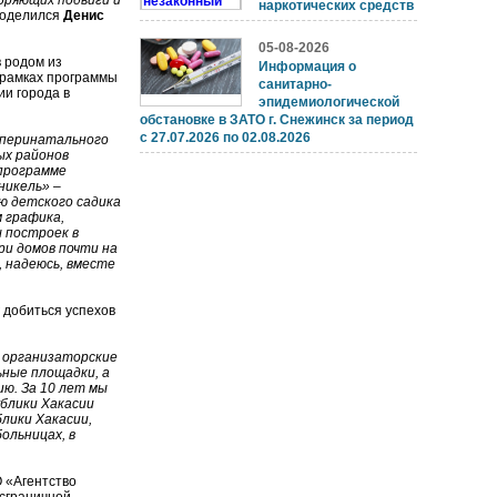
оряющих подвиги и
наркотических средств
поделился
Денис
05-08-2026
 родом из
Информация о
 рамках программы
санитарно-
и города в
эпидемиологической
обстановке в ЗАТО г. Снежинск за период
с 27.07.2026 по 02.08.2026
 перинатального
ых районов
 программе
никель» –
ю детского садика
м графика,
 построек в
ри домов почти на
, надеюсь, вместе
 добиться успехов
е организаторские
ные площадки, а
ю. За 10 лет мы
блики Хакасии
блики Хакасии,
ольницах, в
 «Агентство