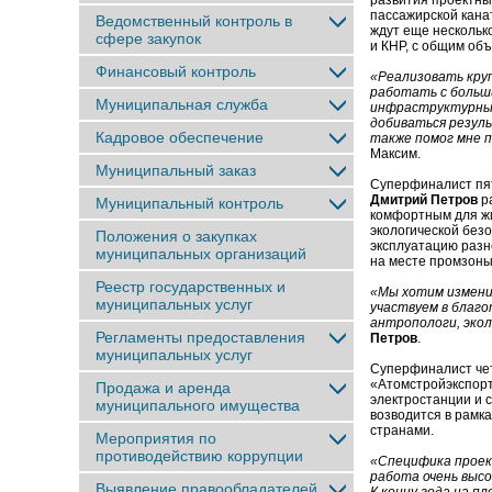
развития проектн
пассажирской кана
Ведомственный контроль в
ждут еще нескольк
сфере закупок
и КНР, с общим об
Финансовый контроль
«Реализовать кру
работать с больш
Муниципальная служба
инфраструктурных 
добиваться резуль
Кадровое обеспечение
также помог мне п
Максим.
Муниципальный заказ
Суперфиналист пят
Дмитрий Петров
ра
Муниципальный контроль
комфортным для жи
экологической без
Положения о закупках
эксплуатацию разн
муниципальных организаций
на месте промзоны
Реестр государственных и
«Мы хотим измени
муниципальных услуг
участвуем в благ
антропологи, эко
Регламенты предоставления
Петров
.
муниципальных услуг
Суперфиналист чет
«Атомстройэкспор
Продажа и аренда
электростанции и 
муниципального имущества
возводится в рамк
странами.
Мероприятия по
противодействию коррупции
«Специфика проек
работа очень высо
Выявление правообладателей