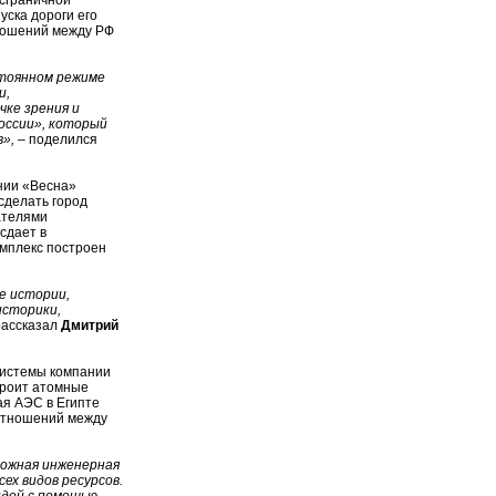
нсграничной
уска дороги его
тношений между РФ
стоянном режиме
и,
чке зрения и
оссии», который
в»,
– поделился
нии «Весна»
сделать город
ателями
сдает в
мплекс построен
е истории,
историки,
рассказал
Дмитрий
системы компании
роит атомные
ая АЭС в Египте
 отношений между
ложная инженерная
ех видов ресурсов.