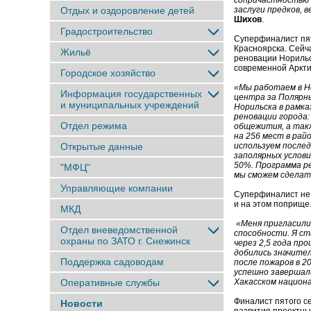
сопричастностью 
Отдых и оздоровление детей
заслуги предков, 
Шихов
.
Градостроительство
Суперфиналист пят
Красноярска. Сейч
Жильё
реновации Норильс
современной Аркти
Городское хозяйство
«Мы работаем в Н
Информация государственных
центра за Полярны
и муниципальных учреждений
Норильска в рамк
реновации города
Отдел режима
общежития, а так
на 256 мест в рай
Открытые данные
используем послед
заполярных услов
50%. Программа ре
"МФЦ"
мы сможем сделать
Управляющие компании
Суперфиналист не 
и на этом поприще
МКД
«Меня пригласили 
Отдел вневедомственной
способности. Я с
охраны по ЗАТО г. Снежинск
через 2,5 года пр
добились значите
Поддержка садоводам
после пожаров в 2
успешно завершал
Оперативные службы
Хакасском национа
Финалист пятого с
Новости