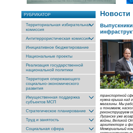
Новости
РУБРИКАТОР
Территориальная избирательная
Выпускники
комиссия
инфраструкт
Антитеррористическая комиссия
Инициативное бюджетирование
Национальные проекты
Реализация государственной
национальной политики
Территория опережающего
социально-экономического
развития
транспортной сфе
Имущественная поддержка
нужна крыша над г
субъектов МСП
магазины. Мы рабо
и понимаем, наско
Стратегическое планирование
реконструируем об
Луганске уже воз
Труд и занятость
войны, Великой От
архитекторе и фо
Социальная сфера
Мемориальный ком