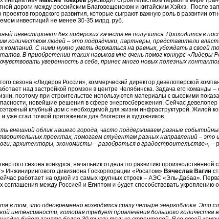
ых инициатив»
Максим Токарев
руководит строительством первой в мире тра
тной дороги между российским Благовещенском и китайским Хэйхэ. После зап
о проектов городского развития, которые сыграют важную роль в развитии о
ъемом инвестиций не менее 30-35 млрд. руб.
пный инвестпроект без лидерских качеств не получится. Приходится в по
им количеством людей – это подрядчики, партнеры, представители власт
компаний. С ними нужно уметь держаться на равных, убеждать в своей то
татов. В приобретении таких навыков мне очень помог конкурс «Лидеры Р
очувствовать уверенность в себе, принес много новых полезных контакто
ого сезона «Лидеров России», коммерческий директор девелоперской компа
ботает над застройкой промзон в центре Челябинска. Задача его команды – 
зни, поэтому при строительстве используются материалы с высокими показ
опасности, новейшие решения в сфере энергосбережения. Сейчас девелопер 
оэтажный клубный дом с необходимой для жизни инфраструктурой. Жилой ко
 и уже стал точкой притяжения для блогеров и художников.
ть внешний облик нашего города, часто поддерживаем разные событийны
отворительных проектах, помогаем студентам разных направлений – это 
логи, архитекторы, экономисты – разобраться в градостроительстве»,
– 
вертого сезона конкурса, начальник отдела по развитию производственной 
т» Инжинирингового дивизиона Госкорпорации «Росатом»
Вячеслав Вагин
ст
сейчас работает на одной из самых крупных строек – АЭС «Эль-Дабаа». Перв
ах соглашения между Россией и Египтом и будет способствовать укреплению
та в том, что одновременно возводятся сразу четыре энергоблока. Это с
кой интенсивности, которая требует привлечения большого количества вс