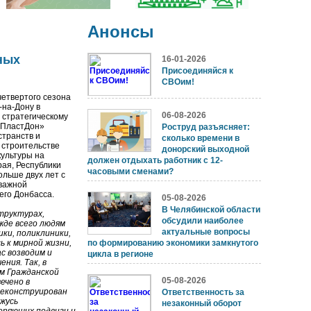
Анонсы
ных
16-01-2026
Присоединяйся к
СВОим!
четвертого сезона
-на-Дону в
06-08-2026
 стратегическому
йПластДон»
Роструд разъясняет:
странств и
сколько времени в
 строительстве
донорский выходной
культуры на
должен отдыхать работник с 12-
рая, Республики
часовыми сменами?
ольше двух лет с
важной
его Донбасса.
05-08-2026
В Челябинской области
труктурах,
обсудили наиболее
жде всего людям
актуальные вопросы
ки, поликлиники,
 к мирной жизни,
по формированию экономики замкнутого
с возводим и
цикла в регионе
ния. Так, в
м Гражданской
05-08-2026
ечено в
реконструирован
Ответственность за
жусь
незаконный оборот