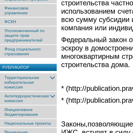
строительства частно
Финансовое
использованием счета
управление
всю сумму субсидии 
ФСКН
компания или индиви
Уполномоченный по
защите прав
Федеральный закон о
предпринимателей
эскроу в домостроени
Фонд социального
страхования
многоквартирным стр
строительства дома.
РУБРИКАТОР
Территориальная
избирательная
* (http://publication.
комиссия
Антитеррористическая
* (http://publication.
комиссия
Инициативное
бюджетирование
Законы,позволяющие 
Национальные проекты
ИЖС, вступят в силу 
Реализация