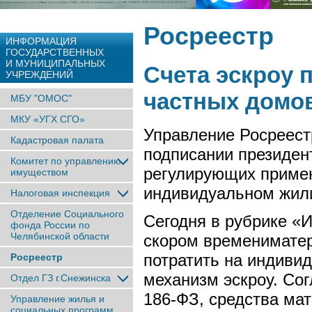
Росреестр
ИНФОРМАЦИЯ
ГОСУДАРСТВЕННЫХ
И МУНИЦИПАЛЬНЫХ
Счета эскроу 
УЧРЕЖДЕНИЙ
частных домо
МБУ "ОМОС"
МКУ «УГХ СГО»
Управление Росреест
Кадастровая палата
подписании президен
Комитет по управлению
регулирующих примен
имуществом
индивидуальном жил
Налоговая инспекция
Отделение Социального
Сегодня в рубрике «
фонда России по
Челябинской области
скором времениматер
потратить на индиви
Росреестр
механизм эскроу. Со
Отдел ГЗ г.Снежинска
186-ФЗ, средства ма
Управление жилья и
социальных программ