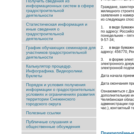
Получить сведения из
информационных систем в сфере
Граждане, заинтер
градостроительной
жилищного строите
деятельности
заявления о намер
из следующих спос
Статистическая информация и
1. в виде бумажно
иные сведения о
по адресу: Российс
градостроительной
понедельник – пятни
деятельности
9-57-34;
График обучающих семинаров для
2. в виде бумажно
адресу: 456770, Ро
участников градостроительной
деятельности
3. в форме электр
электронного доку
Калькулятор процедур.
электронной подпи
Инфографика. Видеоролики.
Буклеты
Дата начала прием
Дата окончания при
Порядок и условия получения
информации о градостроительных
Ознакомиться с До
условиях и ограничениях развития
дополнительную ин
территории Снежинского
Челябинская област
городского округа
администрации горо
час.), контактный т
Полезные ссылки
Публичные слушания и
общественные обсуждения
Прикреплённы