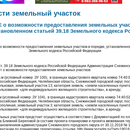
ти земельный участок
о возможности предоставления земельных учас
тановленном статьей 39.18 Земельного кодекса Р
возможности предоставления земельных участков в порядке, установленном
Земельного кодекса Российской Федерации
 ст. 39.18 Земельного кодекса Российской Федерации Администрация Снежинск
т о возможности предоставления земельных участков:
.м (условный номер :ЗУ 100), в границах кадастрового квартала номер 74:40:
оссийская Федерация, Челябинская область, Снежинский городской округ, по
льховая, земельный участок 13; категория земель: «земли населенных пункто
льзования: «для индивидуального жилищного строительства», в аренду;
м (условный номер :ЗУ 104), в границах кадастрового квартала номер 74:40:0
оссийская Федерация, Челябинская область, Снежинский городской округ, по
ополиная, земельный участок 3; категория земель: «земли населенных пункто
льзования: «для индивидуального жилищного строительства», в аренду.
ьных участков предстоит осуществить в соответствии с Документацией по п
а Ближний Береговой (в составе проекта планировки и проекта межевания те
ановлением администрации Снежинского городского округа от 30.11.2018 № 
нтации по планировке территории» (ссылка: http://www.snzadm.ru/?art=19016)