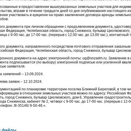
есованные в предоставлении вышеуказанных земельных участков для индив
льства, вправе в течение тридцати дней со дня опубликования настоящего 
ении участвовать в аукционе на право заключения договора аренды земельно
обов:
го документа при личном обращении с предъявлением документа, удостове
кая Федерация, Челябинская область, город Снежинск, бульвар Циолковского, 
ца с 9-00 час. до 17-00 час. (перерыв с 12.00 час. до 13.00 час.), контактный
го документа, направленного посредством почтового отправления заказным
ссийская Федерация, Челябинская область, город Снежинск, бульвар Циолковс
онного документа на адрес электронной почты: ug@snzadm.ru. Заявление в
мента подписывается (по выбору) электронной подписью или усиленной ква
сью заявителя.
а заявлений – 13.09.2024.
ема заявок – 12.10.2024.
кументацией по планировке территории поселка Ближний Береговой, в том чи
формацию в отношении земельных участков можно по адресу: Российская Ф
ь, город Снежинск, бульвар Циолковского, дом 6, Управление градостроител
да Снежинска, кабинет № 2, четверг с 9-00 час. до 17-00 час. (перерыв с 12-0
елефон: /8-35146/ 9-50-48.».
е файлы