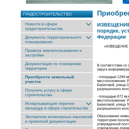
Приобрес
ГРАДОСТРОИТЕЛЬСТВО
Новости в сфере
ИЗВЕЩЕНИЕ 
градостроительства
порядке, ус
Федерации
Документы территориального
планирования
«ИЗВЕЩЕНИЕ о 
Правила землепользования и
застройки
Документация по планировке
В соответствии со
территории
округа информируе
Приобрести земельный
- площадью 1289 кв
местоположение: Р
участок
Береговой, улица О
разрешенного испо
Получить услугу в сфере
строительства
- площадью 872 кв.
местоположение: Р
Исчерпывающие перечни
Береговой, улица Т
процедур в сфере строительства
разрешенного испо
Образование земел
Экспертиза инженерных изысканий
территории поселк
и проектной документации
утвержденной пост
утверждении докуме