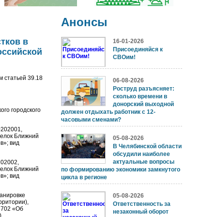
Анонсы
тков в
16-01-2026
Присоединяйся к
оссийской
СВОим!
 статьей 39.18
06-08-2026
Роструд разъясняет:
сколько времени в
донорский выходной
ого городского
должен отдыхать работник с 12-
часовыми сменами?
0202001,
селок Ближний
05-08-2026
в»; вид
В Челябинской области
обсудили наиболее
актуальные вопросы
202002,
селок Ближний
по формированию экономики замкнутого
в»; вид
цикла в регионе
ланировке
05-08-2026
рритории),
Ответственность за
1702 «Об
незаконный оборот
.