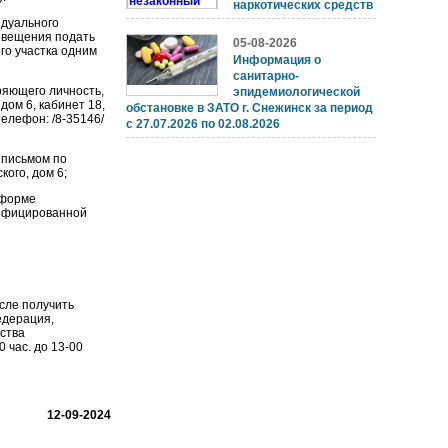
наркотических средств
идуального
извещения подать
05-08-2026
го участка одним
Информация о
санитарно-
ряющего личность,
эпидемиологической
дом 6, кабинет 18,
обстановке в ЗАТО г. Снежинск за период
 телефон: /8-35146/
с 27.07.2026 по 02.08.2026
 письмом по
кого, дом 6;
 форме
лифицированной
сле получить
едерация,
ьства
0 час. до 13-00
12-09-2024