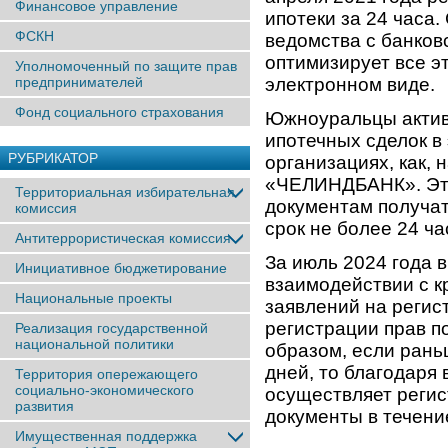
Финансовое управление
ипотеки за 24 часа
ФСКН
ведомства с банко
оптимизирует все э
Уполномоченный по защите прав
предпринимателей
электронном виде.
Фонд социального страхования
Южноуральцы актив
ипотечных сделок в
РУБРИКАТОР
организациях, как,
«ЧЕЛИНДБАНК». Это 
Территориальная избирательная
документам получат
комиссия
срок не более 24 ча
Антитеррористическая комиссия
За июль 2024 года 
Инициативное бюджетирование
взаимодействии с к
Национальные проекты
заявлений на регис
регистрации прав п
Реализация государственной
национальной политики
образом, если рань
дней, то благодаря
Территория опережающего
социально-экономического
осуществляет реги
развития
документы в течени
Имущественная поддержка