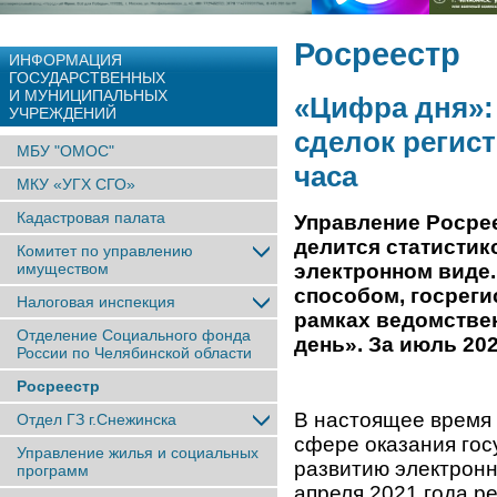
Росреестр
ИНФОРМАЦИЯ
ГОСУДАРСТВЕННЫХ
И МУНИЦИПАЛЬНЫХ
«Цифра дня»:
УЧРЕЖДЕНИЙ
сделок регис
МБУ "ОМОС"
часа
МКУ «УГХ СГО»
Кадастровая палата
Управление Росре
делится статистик
Комитет по управлению
имуществом
электронном виде
способом, госреги
Налоговая инспекция
рамках ведомствен
Отделение Социального фонда
день». За июль 202
России по Челябинской области
Росреестр
В настоящее время
Отдел ГЗ г.Снежинска
сфере оказания гос
Управление жилья и социальных
развитию электронн
программ
апреля 2021 года р